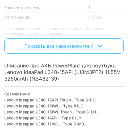
Количество ячеек:
3
Напряжение:
11.55 В
Характеристики и комплектация товара могут изменяться
производителем без уведомления.
Показать все характеристики
Описание про АКБ PowerPlant для ноутбука
Lenovo IdeaPad L340-15API (L18M3PF2) 11.55V
3250mAh (NB482139)
Совместим с:
Lenovo ideapad L340-15API Touch - Type 81LX.
Lenovo ideapad L340-15IWL - Type 81LG.
Lenovo ideapad L340-15IWL Touch - Type 81LH.
Lenovo ideapad L340-17API - Type 81LY.
Lenovo ideapad L340-17IWL - Type 81M0.