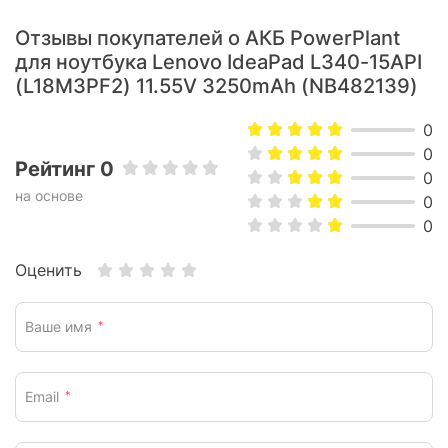
Отзывы покупателей о АКБ PowerPlant
для ноутбука Lenovo IdeaPad L340-15API
(L18M3PF2) 11.55V 3250mAh (NB482139)
0
0
Рейтинг 0
0
на основе
0
0
Оценить
Ваше имя
*
Email
*