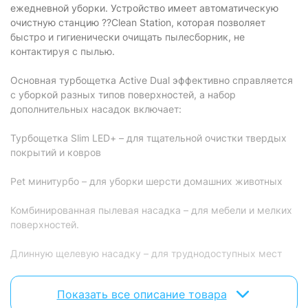
Выпускной фильтр:
НЕРА моющийся
ежедневной уборки. Устройство имеет автоматическую
очистную станцию ??Clean Station, которая позволяет
Уровень шума:
87 дБ
быстро и гигиенически очищать пылесборник, не
Объем пылесборника
контактируя с пылью.
0.5 л
:
Основная турбощетка Active Dual эффективно справляется
Особенности
с уборкой разных типов поверхностей, а набор
дополнительных насадок включает:
Сбор воды:
есть
Циклонная система:
есть
Турбощетка Slim LED+ – для тщательной очистки твердых
покрытий и ковров
Эко-режим:
отсутствует
Турбо-режим:
есть
Pet минитурбо – для уборки шерсти домашних животных
Насадки
Комбинированная пылевая насадка – для мебели и мелких
поверхностей.
Турбощетка:
есть
Длинную щелевую насадку – для труднодоступных мест
Пол/Ковер:
есть
Для мебели:
есть
Гибкая насадка – для максимального комфорта уборка.
Показать все описание товара
Щелевая:
есть