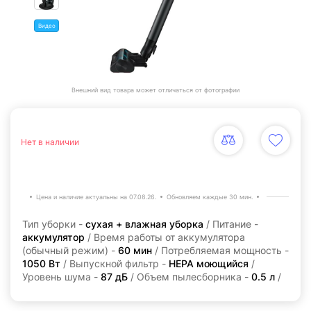
Видео
Внешний вид товара может отличаться от фотографии
Нет в наличии
Цена и наличие актуальны на 07.08.26.
Обновляем каждые 30 мин.
Тип уборки -
сухая + влажная уборка
/ Питание -
аккумулятор
/ Время работы от аккумулятора
(обычный режим) -
60 мин
/ Потребляемая мощность -
1050 Вт
/ Выпускной фильтр -
НЕРА моющийся
/
Уровень шума -
87 дБ
/ Объем пылесборника -
0.5 л
/