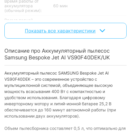
Время работы от
аккумулятора
60 мин
(обычный режим):
Время полной
зарядки
5 ч
аккумулятора:
Показать все характеристики
Напряжение
25.2 В
аккумулятора:
Описание про Аккумуляторный пылесос
Мощность
Samsung Bespoke Jet AI VS90F40DEK/UK
Мощность
400 Вт
всасывания:
Аккумуляторный пылесос SAMSUNG Bespoke Jet AI
VS90F40DEK – это современное устройство с
Регулятор мощности:
на ручке
мультициклонной системой, объединяющее высокую
Количество уровней
мощность всасывания 400 Вт с компактностью и
4 режима + Турбо-режим
мощности:
удобством использования. Благодаря цифровому
инверторному мотору и литий-ионной батарее 25,2 В
Потребляемая
1050 Вт
мощность:
обеспечивается до 160 минут автономной работы (при
использовании двух аккумуляторов).
Основные характеристики
Объем пылесборника составляет 0,5 л, что оптимально для