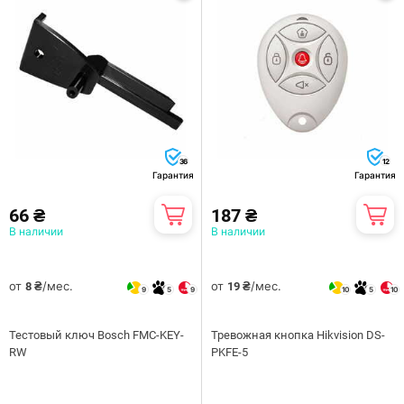
36
12
Гарантия
Гарантия
66 ₴
187 ₴
В наличии
В наличии
от
/мес.
от
/мес.
8 ₴
19 ₴
9
5
9
10
5
10
Тестовый ключ Bosch FMC-KEY-
Тревожная кнопка Hikvision DS-
RW
PKFE-5