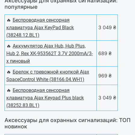
Аксессуары для охранных сигнализаций:
популярные
🔥
Беспроводная сенсорная
3 049 ₴
клавиатура Ajax KeyPad Black
(38248.12.BL1)
🔥
Аккумулятор Ajax Hub, Hub Plus,
689 ₴
Hub 2, Rex XK-953562T 3.7V 2000mA/3-
х пиновый
🔥
Брелок с тревожной кнопкой Ajax
969 ₴
SpaceControl White (38166.04.WH1)
🔥
Беспроводная сенсорная
3 049 ₴
клавиатура Ajax Keypad Plus black
(38252.83.BL1)
Аксессуары для охранных сигнализаций: ТОП
новинок