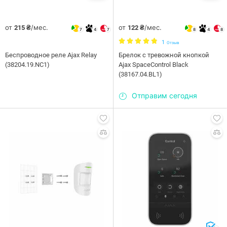
от
/мес.
от
/мес.
215 ₴
122 ₴
7
4
7
8
4
8
1
Отзыв
Беспроводное реле Ajax Relay
Брелок с тревожной кнопкой
(38204.19.NC1)
Ajax SpaceControl Black
(38167.04.BL1)
Отправим сегодня