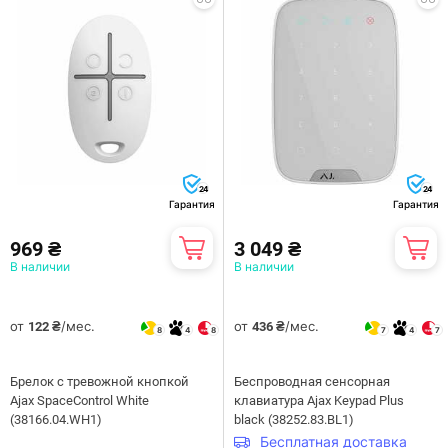
24
24
Гарантия
Гарантия
969 ₴
3 049 ₴
В наличии
В наличии
от
/мес.
от
/мес.
122 ₴
436 ₴
8
4
8
7
4
7
Брелок с тревожной кнопкой
Беспроводная сенсорная
Ajax SpaceControl White
клавиатура Ajax Keypad Plus
(38166.04.WH1)
black (38252.83.BL1)
Бесплатная доставка