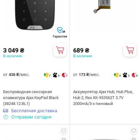
24
Гарантия
3 049 ₴
689 ₴
В наличии
В наличии
от
/мес.
от
/мес.
436 ₴
173 ₴
7
4
7
4
3
4
Беспроводная сенсорная
Аккумулятор Ajax Hub, Hub Plus,
клавиатура Ajax KeyPad Black
Hub 2, Rex XK-953562T 3.7V
(38248.12.BL1)
2000mA/3-х пиновый
Бесплатная доставка
Отправим сегодня