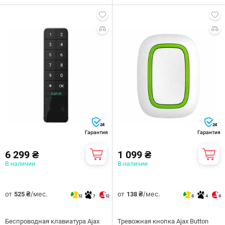
24
24
Гарантия
Гарантия
6 299 ₴
1 099 ₴
В наличии
В наличии
от
/мес.
от
/мес.
525 ₴
138 ₴
12
7
12
8
4
8
Беспроводная клавиатура Ajax
Тревожная кнопка Ajax Button