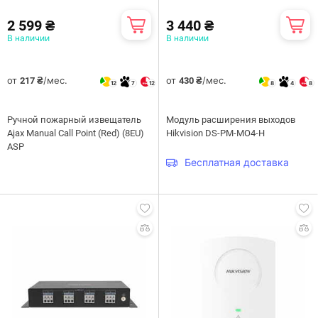
2 599 ₴
3 440 ₴
В наличии
В наличии
от
/мес.
от
/мес.
217 ₴
430 ₴
12
7
12
8
4
8
Ручной пожарный извещатель
Модуль расширения выходов
Ajax Manual Call Point (Red) (8EU)
Hikvision DS-PM-MO4-H
ASP
Бесплатная доставка