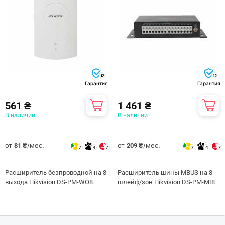
12
12
Гарантия
Гарантия
561 ₴
1 461 ₴
В наличии
В наличии
от
/мес.
от
/мес.
81 ₴
209 ₴
7
4
7
7
4
7
Расширитель безпроводной на 8
Расширитель шины MBUS на 8
выхода Hikvision DS-PM-WO8
шлейф/зон Hikvision DS-PM-MI8