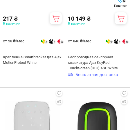
24
Гарантия
217 ₴
10 149 ₴
В наличии
В наличии
от
/мес.
от
/мес.
28 ₴
846 ₴
8
5
8
12
6
12
Крепление Smartbracket для Ajax
Беспроводная сенсорная
MotionProtect White
клавиатура Ajax KeyPad
TouchScreen (8EU) ASP White
(58455.148.WH1)
Бесплатная доставка