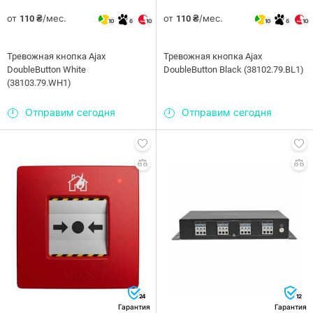
от
/мес.
от
/мес.
110 ₴
110 ₴
10
6
10
10
6
10
Тревожная кнопка Ajax
Тревожная кнопка Ajax
DoubleButton White
DoubleButton Black (38102.79.BL1)
(38103.79.WH1)
Отправим сегодня
Отправим сегодня
24
12
Гарантия
Гарантия