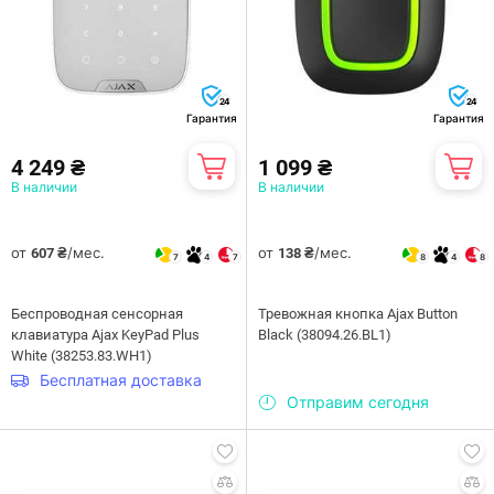
24
24
Гарантия
Гарантия
4 249 ₴
1 099 ₴
В наличии
В наличии
от
/мес.
от
/мес.
607 ₴
138 ₴
7
4
7
8
4
8
Беспроводная сенсорная
Тревожная кнопка Ajax Button
клавиатура Ajax KeyPad Plus
Black (38094.26.BL1)
White (38253.83.WH1)
Бесплатная доставка
Отправим сегодня