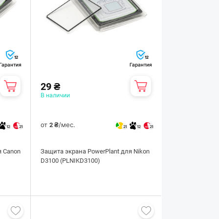
12
12
Гарантия
Гарантия
29 ₴
В наличии
от
/мес.
2 ₴
12
21
21
12
21
я Canon
Защита экрана PowerPlant для Nikon
D3100 (PLNIKD3100)