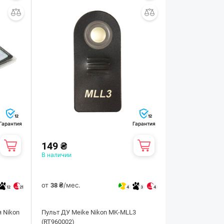
12
12
Гарантия
Гарантия
149 ₴
В наличии
от
/мес.
38 ₴
12
21
4
3
4
 Nikon
Пульт ДУ Meike Nikon MK-MLL3
(RT960002)