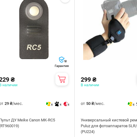
12
Гарантия
229 ₴
299 ₴
В наличии
В наличии
от
/мес.
от
/мес.
29 ₴
50 ₴
8
4
8
6
Пульт ДУ Meike Canon MK-RC5
Универсальный кистевой ре
(RT960019)
Puluz для фотоаппаратов SLR
(PU224)