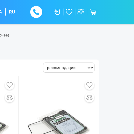
A
RU
очее)