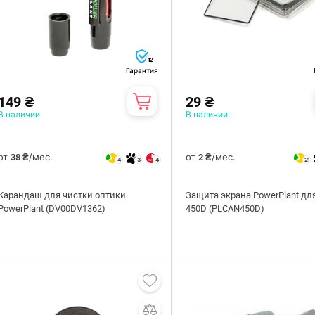
12
Гарантия
149 ₴
29 ₴
В наличии
В наличии
от
/мес.
от
/мес.
38 ₴
2 ₴
4
3
4
21
Карандаш для чистки оптики
Защита экрана PowerPlant дл
PowerPlant (DV00DV1362)
450D (PLCAN450D)