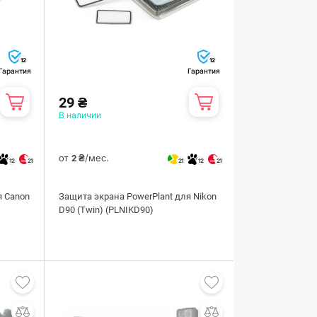
12
12
Гарантия
Гарантия
29 ₴
В наличии
от
/мес.
2 ₴
12
21
21
12
21
я Canon
Защита экрана PowerPlant для Nikon
D90 (Twin) (PLNIKD90)