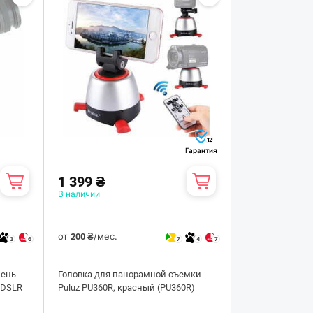
12
Гарантия
1 399 ₴
В наличии
от
/мес.
200 ₴
3
6
7
4
7
мень
Головка для панорамной съемки
/DSLR
Puluz PU360R, красный (PU360R)