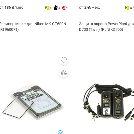
от
/мес.
от
/мес.
186 ₴
2 ₴
7
4
7
21
Ресивер Meike для Nikon MK-GT600N
Защита экрана PowerPlant для
(RT960071)
D700 (Twin) (PLNIKD700)