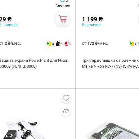
12
Гарантия
29 ₴
1 199 ₴
В наличии
В наличии
от
/мес.
от
/мес.
2 ₴
172 ₴
21
12
21
7
Защита экрана PowerPlant для Nikon
Триггер вспышки с приёмни
D3000 (PLNIKD3000)
Meike Nikon RC-7 (N3) (SKWRC