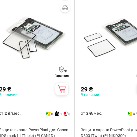
12
Гарантия
29 ₴
29 ₴
В наличии
В наличии
от
/мес.
от
/мес.
2 ₴
2 ₴
21
12
21
21
Защита экрана PowerPlant для Canon
Защита экрана PowerPlant для
1DS mark III (Triple) (PLCAN1D)
D300 (Twin) (PLNIKD300)