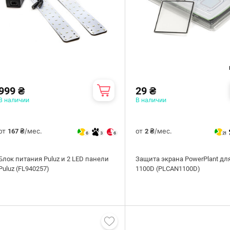
999 ₴
29 ₴
В наличии
В наличии
от
/мес.
от
/мес.
167 ₴
2 ₴
6
3
6
21
Блок питания Puluz и 2 LED панели
Защита экрана PowerPlant дл
Puluz (FL940257)
1100D (PLCAN1100D)