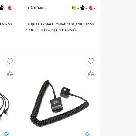
от
/мес.
3 ₴
12
21
16
9
16
 Nikon
Защита экрана PowerPlant для Canon
5D mark II (Twin) (PLCAN5D)