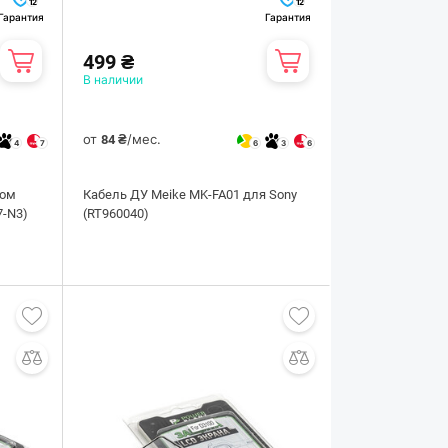
12
12
Гарантия
Гарантия
499 ₴
В наличии
от
/мес.
84 ₴
4
7
6
3
6
ком
Кабель ДУ Meike MK-FA01 для Sony
7-N3)
(RT960040)