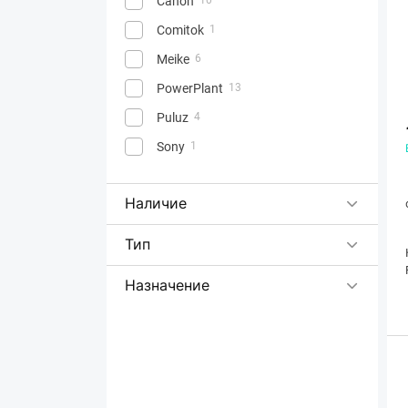
Canon
Comitok
1
Meike
6
PowerPlant
13
Puluz
4
Sony
1
Наличие
Тип
Назначение