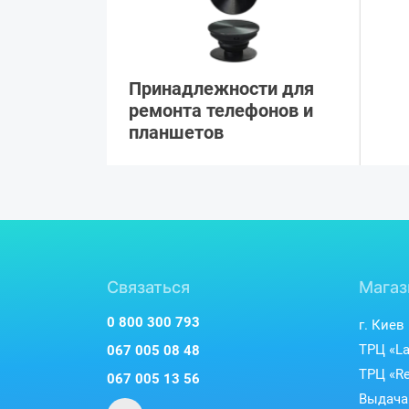
Принадлежности для
ремонта телефонов и
планшетов
Связаться
Магаз
0 800 300 793
г. Киев
ТРЦ «La
067 005 08 48
ТРЦ «Re
067 005 13 56
Выдача 