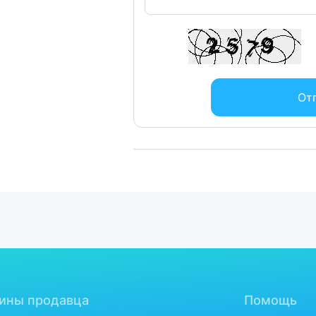
От
ины продавца
Помощь