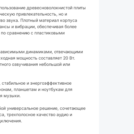
пользование древесноволокнистой плиты
ическую привлекательность, но и
во звука. Плотный материал корпуса
нсы и вибрации, обеспечивая более
0 Вт
ы по сравнению с пластиковыми
езависимыми динамиками, отвечающими
, 1"
ходная мощность составляет 20 Вт.
тного озвучивания небольшой или
222 х 132.5 мм
, стабильное и энергоэффективное
онам, планшетам и ноутбукам для
ия музыки.
бой универсальное решение, сочетающее
 222 х 133 мм
са, трехполосное качество аудио и
дключения.
 кг
ый с темным деревом