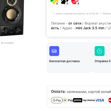
4
3
4
Цена и наличие актуальны на 07.08.26.
Обновл
Питание -
от сети
/ Формат акусти
есть
/ Аудио -
mini Jack 3.5 mm
/ U
т фотографии
Бесплатная доставка
Отправка 5
Оплата:
наличными, картой онлай