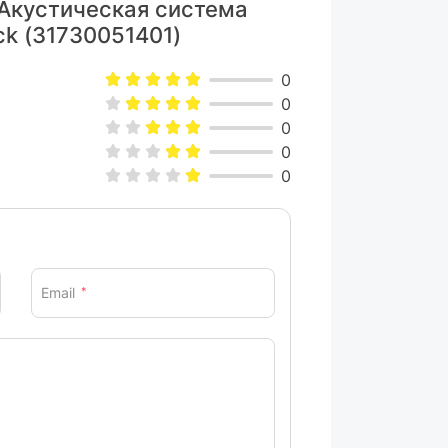
 Акустическая система
ck (31730051401)
тическая система, руководство
0
зователя
0
ара могут изменяться производителем
0
0
0
Email
*