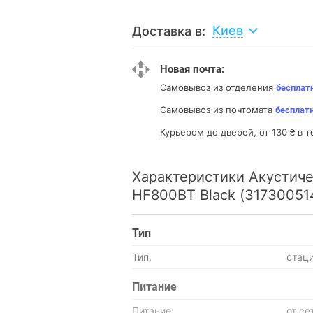
Киев
Доставка в:
Новая почта:
Самовывоз из отделения
бесплат
Самовывоз из почтомата
бесплат
Курьером до дверей, от 130 ₴ в т
Характеристики Акустиче
HF800BT Black (31730051
Тип
Тип:
стац
Питание
Питание:
от се