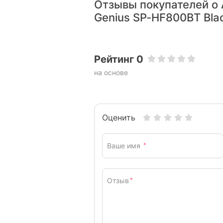
Отзывы покупателей о
Genius SP-HF800BT Bla
Комплектация
акус
Комплект поставки:
поль
Рейтинг 0
Характеристики и комплектация тов
на основе
без уведомления.
Оценить
Ваше имя
*
Отзыв
*