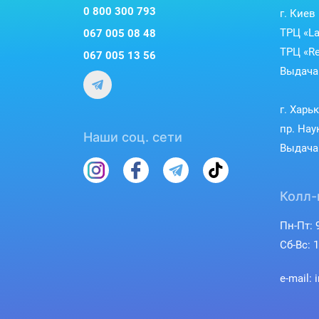
0 800 300 793
г. Киев
ТРЦ «La
067 005 08 48
ТРЦ «Re
067 005 13 56
Выдача 
г. Харь
пр. Нау
Наши соц. сети
Выдача 
Колл-
Пн-Пт: 9
Сб-Вс: 1
e-mail: 