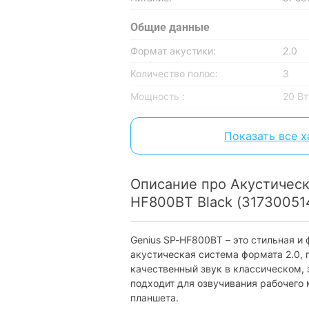
Общие данные
Формат акустики:
2.0
Количество полос:
3
Мощность :
20 Вт
Частотный диапазон:
80 – 
Показать все 
Интерфейсы
3.5 мм (mini-jack):
есть
Описание про Акустическ
USB Type-A:
есть
HF800BT Black (31730051
Беспроводная связь
Genius SP-HF800BT – это стильная и
Bluetooth:
есть
акустическая система формата 2.0, 
качественный звук в классическом, 
Разъемы
подходит для озвучивания рабочего 
планшета.
Аудио:
mini 