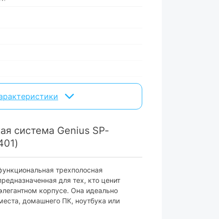
20 000 Гц
характеристики
ая система Genius SP-
401)
 функциональная трехполосная
предназначенная для тех, кто ценит
элегантном корпусе. Она идеально
места, домашнего ПК, ноутбука или
Jack 3.5 mm