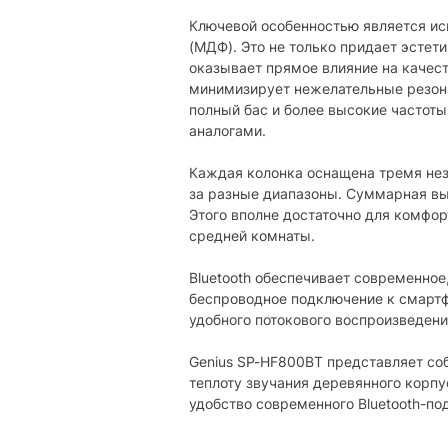
USB:
есть
Ключевой особенностью является ис
(МДФ). Это не только придает эстет
Колонки
оказывает прямое влияние на качест
минимизирует нежелательные резона
Мощность сателлитов:
2 х 1
полный бас и более высокие частот
аналогами.
Материал корпуса
МДФ
сателлитов:
Каждая колонка оснащена тремя н
Диаметр динамиков
2 х 2"
за разные диапазоны. Суммарная вы
сателлитов:
Этого вполне достаточно для комфор
Габариты сателлитов:
94 х 
средней комнаты.
Количество колонок:
2 шт
Bluetooth обеспечивает современное
беспроводное подключение к смартф
Физические характеристики
удобного потокового воспроизведен
Материал корпуса:
МДФ
Genius SP-HF800BT представляет со
Габариты общие:
188 х
теплоту звучания деревянного корпу
удобство современного Bluetooth-по
Вес общий:
1.915
Цвет:
черн