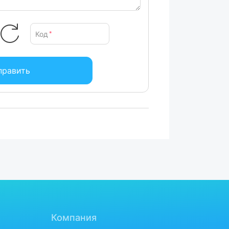
Код
*
править
Компания