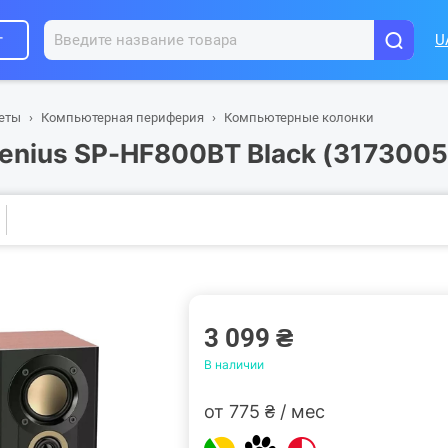
г
U
шеты
Компьютерная периферия
Компьютерные колонки
enius SP-HF800BT Black (3173005
3 099 ₴
В наличии
от 775 ₴ / мес