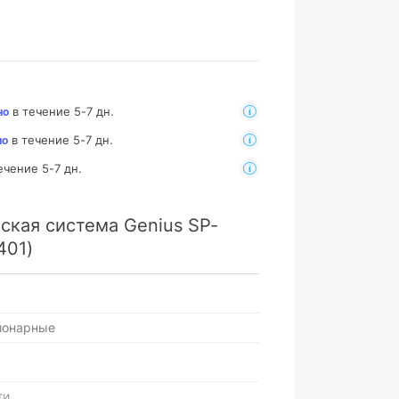
в течение 5-7 дн.
но
в течение 5-7 дн.
но
ечение 5-7 дн.
ская система Genius SP-
401)
ионарные
ти