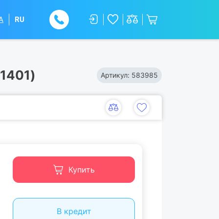
A
RU
1401)
Артикул:
583985
Купить
В кредит