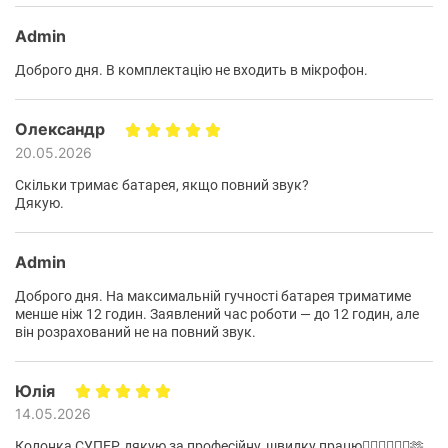
Admin
Доброго дня. В комплектацію не входить в мікрофон.
Олександр
20.05.2026
Скільки тримає батарея, якщо повний звук?
Дякую.
Admin
Доброго дня. На максимальній гучності батарея триматиме
менше ніж 12 годин. Заявлений час роботи — до 12 годин, але
він розрахований не на повний звук.
Юлія
14.05.2026
Колонка СУПЕР, дякую за професійну, швидку працю👍🏼👍🏼👍🏼🫶