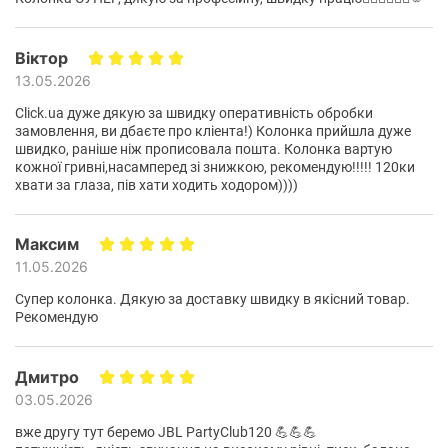
Віктор
13.05.2026
Click.ua дуже дякую за швидку оперативність обробки
замовлення, ви дбаєте про кліента!) Колонка прийшла дуже
швидко, раніше ніж прописовала пошта. Колонка вартую
кожної гривні,насамперед зі знижкою, рекомендую!!!!! 120ки
хвати за глаза, пів хати ходить ходором))))
Максим
11.05.2026
Супер колонка. Дякую за доставку швидку в якісний товар.
Рекомендую
Дмитро
03.05.2026
вже другу тут беремо JBL PartyClub120 💪💪💪