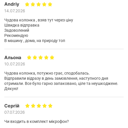
Andriy
Двойные входы для микрофона и гитары
14.07.2026
Легко петь и играть с помощью входов для гитары и двух
Чудова колонка , взяв тут через ціну
микрофонов. С настройкой караоке EQ и встроенным
Швидка відправка
световым шоу, звук и вид как у суперзвезды.
Задоволений
Рекомендую
Приложение JBL PartyBox
В машину , дома, на природу топ
Приложение JBL PartyBox упрощает добавление
интерактивных эффектов для вечеринок, управления
Альона
музыкой, настройки эквалайзера, а также настройки цвета
и узоров светового шоу для создания идеальной
10.07.2026
атмосферы вечеринки.
Чудова колонка, потужно грає, сподобалась.
Відправили відразу в день замовлення, наступного дня
Изготовлен частично из переработанных материалов
отримали. Все було гарно запаковано, ціле та неушкоджене.
JBL PartyBox Club 120 содержит переделанный пластик.
Дякую!
Динамик упаковывают в сертифицированную бумагу FSC с
принтами напечатанными соевыми чернилами.
Сергій
07.07.2026
Чи входить в комплект мікрофон?