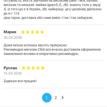
потужність, якість звучання на високому рівні. тиск, баланс
високих та низьких -майже ідеал💪💪 JBL знають толк у звуці
💪 із того що є в Україні, JBL найкращі. це у ціновому діапазоні
до і+/- 1т$
ціна гарна. доставка або само вивіз -і так і так забирали.
Марик
26.04.2026
Дуже якісна колонка звучіть прекрасно.
Рекомендую магазин Click все вчасно доставили оформлення
замовлення вічливо и оперативно рекомендую.
Руслан
15.04.2026
👍дякую все працює!
1
2