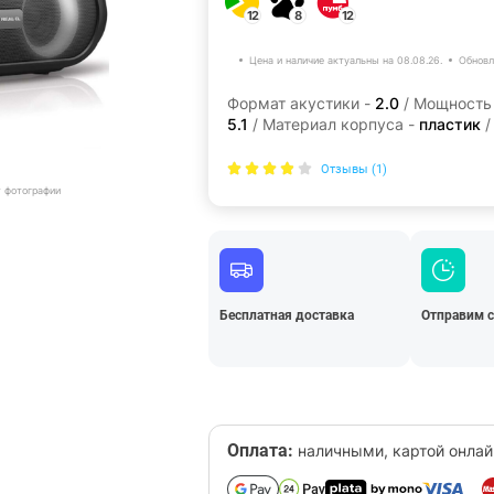
12
8
12
Цена и наличие актуальны на 08.08.26.
Обновл
Формат акустики -
2.0
/ Мощность
5.1
/ Материал корпуса -
пластик
/
Отзывы (1)
т фотографии
Бесплатная доставка
Отправим 
Оплата:
наличными, картой онлай