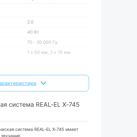
2.0
40 Вт
70 - 20 000 Гц
1 х 50 мм, 2 х 76 мм
с подсветкой
характеристики
заряда + разряда
ая система REAL-EL X-745
Bluetooth 5.1
ческая система REAL-EL X-745 имеет
есть
 звучание.