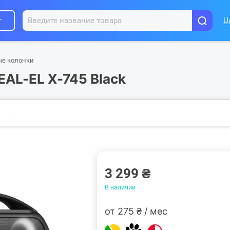
г
U
ые колонки
EAL-EL X-745 Black
3 299 ₴
В наличии
от 275 ₴ / мес