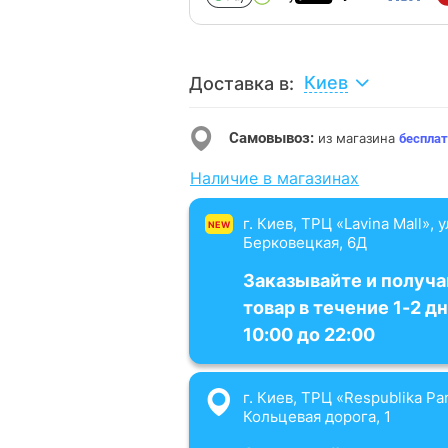
Киев
Доставка в:
Самовывоз:
из магазина
бесплат
Наличие в магазинах
г. Киев, ТРЦ «Lavina Mall», 
NEW
Берковецкая, 6Д
Заказывайте и получа
товар в течение 1-2 дн
10:00 до 22:00
г. Киев, ТРЦ «Respublika Par
Кольцевая дорога, 1