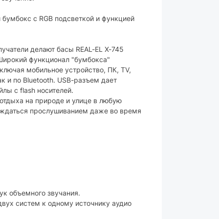
есть
й бумбокс с RGB подсветкой и функцией
аккумулятор
учатели делают басы REAL-EL X-745
ирокий функционал "бумбокса"
3000 мАч
ключая мобильное устройство, ПК, TV,
USB Type-C
так и по Bluetooth. USB-разъем дает
ы с flash носителей.
 отдыха на природе и улице в любую
лаждаться прослушиванием даже во время
пластик
356 х 134 х 178 мм
Black
2.6 кг
ара могут изменяться производителем
ук объемного звучания.
вух систем к одному источнику аудио