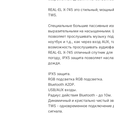
Аудио разъем 3.5 мм:
REAL-EL X-745 это стильный, мощны
TWS.
Питание
Питание:
Специальные большие пассивные изл
выразительными на насыщенными. Ш
Емкость аккумулятора:
позволяет прослушивать музыку под
Разъем зарядки:
ноутбук и т.д., как через вход AUX, 
возможность прослушивать аудиофайл
Физические параметры
REAL-EL X-745 отличный спутник для
погоду, IPX5 защита позволяет нас
Материал корпуса:
дождя.
Размер:
IPX5 защита.
Цвет:
RGB подсветка RGB подсветка.
Bluetooth A2DP.
Вес:
USB/AUX входы.
Радиус действия Bluetooth - до 10м.
Характеристики и комплектация тов
Динамичный и кристально чистый зв
без уведомления.
TWS - одновременное подключение д
сигнала.