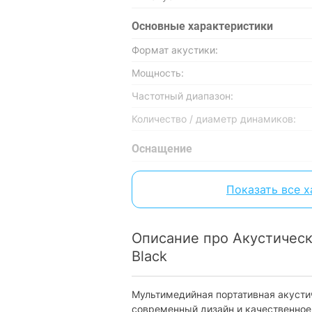
Основные характеристики
Формат акустики:
Мощность:
Частотный диапазон:
Количество / диаметр динамиков:
Оснащение
Подсветка:
Показать все 
Индикация:
Беспроводная связь
Описание про Акустическ
Версия Bluetooth:
Black
Разъемы
Мультимедийная портативная акусти
USB для воспроизведения:
современный дизайн и качественное