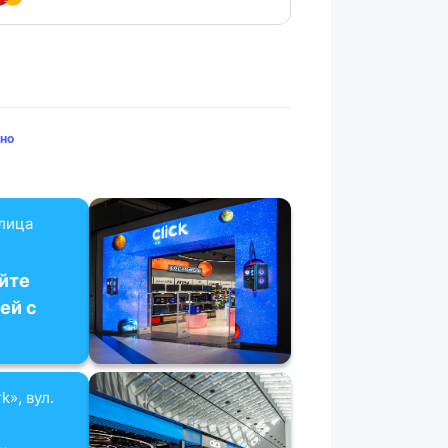
но
улица
йте
ей с
k», вул.