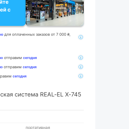
йте
ей с
для оплаченных заказов от 7 000 ₴,
но
отправим
но
сегодня
отправим
но
сегодня
тправим
сегодня
ская система REAL-EL X-745
портативная