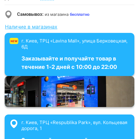
Самовывоз:
из магазина
бесплатно
Наличие в магазинах
г. Киев, ТРЦ «Lavina Mall», улица Берковецкая,
NEW
6Д
Заказывайте и получайте товар в
течение 1-2 дней с 10:00 до 22:00
г. Киев, ТРЦ «Respublika Park», вул. Кольцевая
дорога, 1