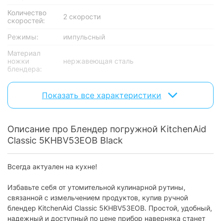
Количество
2 скорости
скоростей:
Режимы:
импульсный
Материал
ножки
нержавеющая сталь
блендера:
Измельчители
Показать все характеристики
Наличие
без измельчителя
измельчителя:
Описание про Блендер погружной KitchenAid
Дополнительно
Classic 5KHBV53EOB Black
Стакан
есть
мерный:
Всегда актуален на кухне!
плавная регулировка скорости, насадка
Особенности:
для защиты антипригарного покрытия
Избавьте себя от утомительной кулинарной рутины,
связанной с измельчением продуктов, купив ручной
Физические характеристики
блендер KitchenAid Classic 5KHBV53EOB. Простой, удобный,
надежный и доступный по цене прибор наверняка станет