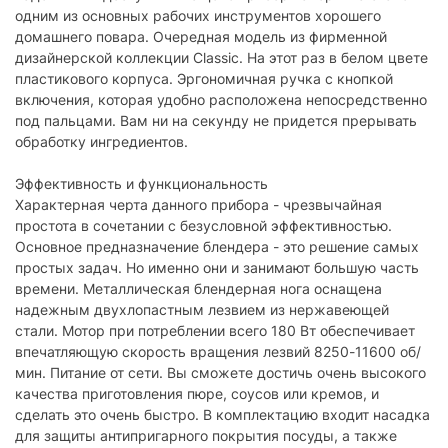
Цвет:
черный
одним из основных рабочих инструментов хорошего
домашнего повара. Очередная модель из фирменной
Комплектация
дизайнерской коллекции Classic. На этот раз в белом цвете
пластикового корпуса. Эргономичная ручка с кнопкой
блендер, мерный стакан 700 мл, насадка
Комплектация:
для защиты покрытия посуды, инструкция
включения, которая удобно расположена непосредственно
под пальцами. Вам ни на секунду не придется прерывать
Характеристики и комплектация товара могут изменяться
обработку ингредиентов.
производителем без уведомления.
Эффективность и функциональность
Характерная черта данного прибора - чрезвычайная
простота в сочетании с безусловной эффективностью.
Основное предназначение блендера - это решение самых
простых задач. Но именно они и занимают большую часть
времени. Металлическая блендерная нога оснащена
надежным двухлопастным лезвием из нержавеющей
стали. Мотор при потреблении всего 180 Вт обеспечивает
впечатляющую скорость вращения лезвий 8250-11600 об/
мин. Питание от сети. Вы сможете достичь очень высокого
качества приготовления пюре, соусов или кремов, и
сделать это очень быстро. В комплектацию входит насадка
для защиты антипригарного покрытия посуды, а также