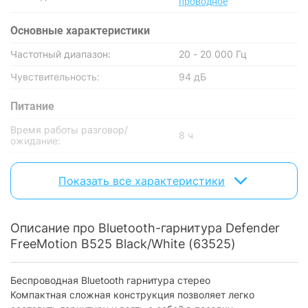
проводное
Основные характеристики
Частотный диапазон:
20 - 20 000 Гц
Чувствительность:
94 дБ
Питание
Время работы разговор/
8 ч
ожидание:
Микрофон
Показать все характеристики
Конструкция микрофона:
встроенный в корпус
Чувствительность микрофона:
-32 дБ
Описание про Bluetooth-гарнитура Defender
Частотный диапазон микрофона:
20 - 16 000 Гц
FreeMotion B525 Black/White (63525)
Физические характеристики
Беспроводная Bluetooth гарнитура стерео
Вес:
190 г
Компактная сложная конструкция позволяет легко