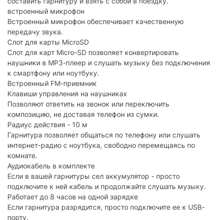
составить гарнитуру и взять с собой в поездку.
Цвет:
черный/белый
встроенный микрофон
Встроенный микрофон обеспечивает качественную
Характеристики и комплектация товара могут изменяться
передачу звука.
производителем без уведомления.
Слот для карты MicroSD
Слот для карт Micro-SD позволяет конвертировать
наушники в MP3-плеер и слушать музыку без подключения
к смартфону или ноутбуку.
Встроенный FM-приемник
Клавиши управления на наушниках
Позволяют ответить на звонок или переключить
композицию, не доставая телефон из сумки.
Радиус действия - 10 м
Гарнитура позволяет общаться по телефону или слушать
интернет-радио с ноутбука, свободно перемещаясь по
комнате.
Аудиокабель в комплекте
Если в вашей гарнитуры сел аккумулятор - просто
подключите к ней кабель и продолжайте слушать музыку.
Работает до 8 часов на одной зарядке
Если гарнитура разрядится, просто подключите ее к USB-
порту.