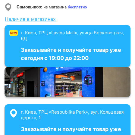
Самовывоз:
из магазина
бесплатно
Наличие в магазинах
г. Киев, ТРЦ «Lavina Mall», улица Берковецкая,
NEW
6Д
Заказывайте и получайте товар уже
сегодня с 19:00 до 22:00
г. Киев, ТРЦ «Respublika Park», вул. Кольцевая
дорога, 1
Заказывайте и получайте товар уже