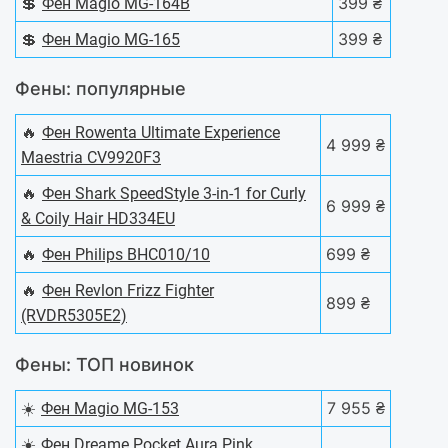
💲
399 ₴
Фен Magio MG-164B
💲
399 ₴
Фен Magio MG-165
Фены: популярные
🔥
Фен Rowenta Ultimate Experience
4 999 ₴
Maestria CV9920F3
🔥
Фен Shark SpeedStyle 3-in-1 for Curly
6 999 ₴
& Coily Hair HD334EU
🔥
699 ₴
Фен Philips BHC010/10
🔥
Фен Revlon Frizz Fighter
899 ₴
(RVDR5305E2)
Фены: ТОП новинок
☀️
7 955 ₴
Фен Magio MG-153
☀️
Фен Dreame Pocket Aura Pink