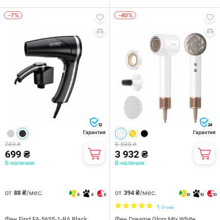
-7%
-40%
12
24
Гарантия
Гарантия
749 ₴
6 599 ₴
699 ₴
3 932 ₴
В наличии
В наличии
от
/мес.
от
/мес.
88 ₴
394 ₴
8
4
8
10
10
10
1
Отзыв
Фен First FA-5655-1-BA Black
Фен Dreame Glory Mix White