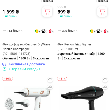
Гарантия
Гарантия
999 ₴
1 699 ₴
899 ₴
В наличии
В наличии
от
/мес.
от
/мес.
114 ₴
300 ₴
15
12
15
2
3
3
Фен-диффузор Cecotec DryWave
Фен Revlon Frizz Fighter
Nebula Champagne
(RVDR5305E2)
|
(A01_EU01_114726)
дорожный (компактный)
1200
|
|
|
обычный
1300 Вт
3 скорости
Вт
2 скорости
Бесплатная доставка
Отправим сегодня
-50%
-31%