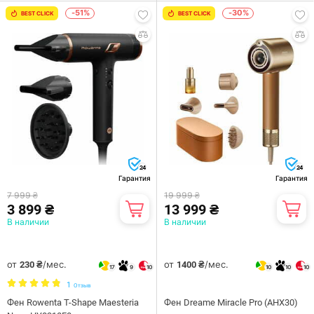
-51%
-30%
BEST CLICK
BEST CLICK
24
24
Гарантия
Гарантия
7 999 ₴
19 999 ₴
3 899 ₴
13 999 ₴
В наличии
В наличии
от
/мес.
от
/мес.
230 ₴
1400 ₴
17
9
10
10
10
10
1
Отзыв
Фен Rowenta T-Shape Maesteria
Фен Dreame Miracle Pro (AHX30)