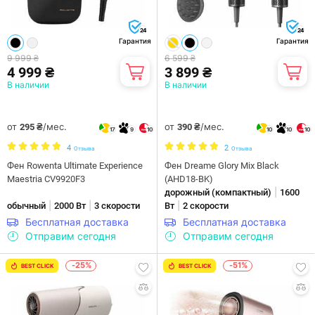
24
24
Гарантия
Гарантия
9 999 ₴
6 599 ₴
4 999 ₴
3 899 ₴
В наличии
В наличии
от
/мес.
от
/мес.
295 ₴
390 ₴
17
9
10
10
10
10
4
2
Отзыва
Отзыва
Фен Rowenta Ultimate Experience
Фен Dreame Glory Mix Black
Maestria CV9920F3
(AHD18-BK)
|
дорожный (компактный)
1600
|
|
|
обычный
2000 Вт
3 скорости
Вт
2 скорости
Бесплатная доставка
Бесплатная доставка
Отправим сегодня
Отправим сегодня
-25%
-51%
BEST CLICK
BEST CLICK