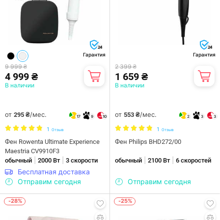
24
24
Гарантия
Гарантия
9 999 ₴
2 399 ₴
4 999 ₴
1 659 ₴
В наличии
В наличии
от
/мес.
от
/мес.
295 ₴
553 ₴
17
9
10
2
3
3
1
1
Отзыв
Отзыв
Фен Rowenta Ultimate Experience
Фен Philips BHD272/00
Maestria CV9910F3
|
|
|
|
обычный
2000 Вт
3 скорости
обычный
2100 Вт
6 скоростей
Бесплатная доставка
Отправим сегодня
Отправим сегодня
-28%
-25%