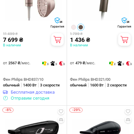
24
24
Гарантия
Гарантия
11 499 ₴
1 799 ₴
7 699 ₴
1 436 ₴
В наличии
В наличии
от
/мес.
от
/мес.
2567 ₴
479 ₴
3
3
3
2
3
3
Фен Philips BHD837/10
Фен Philips BHD321/00
|
|
|
|
обычный
1400 Вт
3 скорости
обычный
1600 Вт
2 скорости
Бесплатная доставка
Отправим сегодня
-8%
-29%