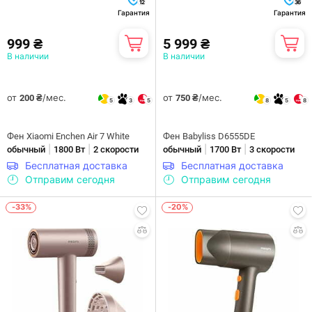
12
36
Гарантия
Гарантия
999 ₴
5 999 ₴
В наличии
В наличии
от
/мес.
от
/мес.
200 ₴
750 ₴
5
3
5
8
5
8
Фен Xiaomi Enchen Air 7 White
Фен Babyliss D6555DE
|
|
|
|
обычный
1800 Вт
2 скорости
обычный
1700 Вт
3 скорости
Бесплатная доставка
Бесплатная доставка
Отправим сегодня
Отправим сегодня
-33%
-20%