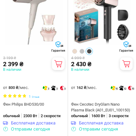
24
24
Гарантия
Гарантия
3 199 ₴
4 999 ₴
2 399 ₴
2 430 ₴
В наличии
В наличии
от
/мес.
от
/мес.
800 ₴
162 ₴
3
3
3
15
12
15
1
Отзыв
Фен Philips BHD530/00
Фен Cecotec DryGlam Nano
Plasma Black (A01_EU01_100150)
|
|
|
|
обычный
2300 Вт
2 скорости
обычный
1600 Вт
3 скорости
Бесплатная доставка
Бесплатная доставка
Отправим сегодня
Отправим сегодня