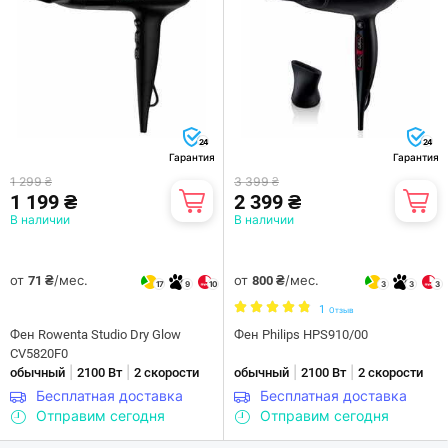
24
24
Гарантия
Гарантия
1 299 ₴
3 399 ₴
1 199 ₴
2 399 ₴
В наличии
В наличии
от
/мес.
от
/мес.
71 ₴
800 ₴
17
9
10
3
3
3
1
Отзыв
Фен Rowenta Studio Dry Glow
Фен Philips HPS910/00
CV5820F0
|
|
|
|
обычный
2100 Вт
2 скорости
обычный
2100 Вт
2 скорости
Бесплатная доставка
Бесплатная доставка
Отправим сегодня
Отправим сегодня