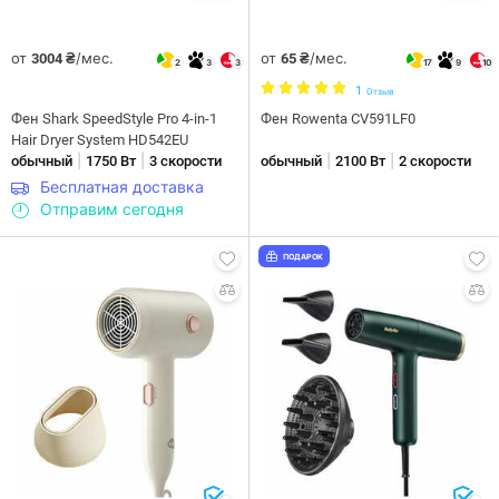
от
/мес.
от
/мес.
3004 ₴
65 ₴
2
3
3
17
9
10
1
Отзыв
Фен Shark SpeedStyle Pro 4-in-1
Фен Rowenta CV591LF0
Hair Dryer System HD542EU
|
|
|
|
обычный
1750 Вт
3 скорости
обычный
2100 Вт
2 скорости
Бесплатная доставка
Отправим сегодня
ПОДАРОК