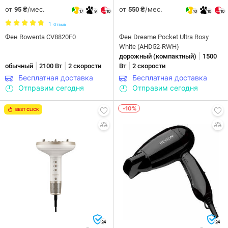
от
/мес.
от
/мес.
95 ₴
550 ₴
17
9
10
10
10
10
1
Отзыв
Фен Rowenta CV8820F0
Фен Dreame Pocket Ultra Rosy
White (AHD52-RWH)
|
дорожный (компактный)
1500
|
|
|
обычный
2100 Вт
2 скорости
Вт
2 скорости
Бесплатная доставка
Бесплатная доставка
Отправим сегодня
Отправим сегодня
-10%
BEST CLICK
24
24