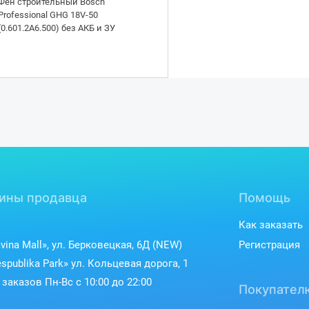
Фен строительный Bosch
Professional GHG 18V-50
(0.601.2A6.500) без АКБ и ЗУ
ины продавца
Помощь
Как заказать
vina Mall», ул. Берковецкая, 6Д (NEW)
Регистрация
spublika Park» ул. Кольцевая дорога, 1
заказов Пн-Вс с 10:00 до 22:00
Покупател