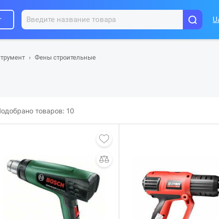
г
U
трумент
Фены строительные
одобрано товаров:
10