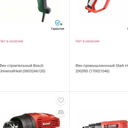
12
Гарантия
Нет в наличии
Нет в наличии
Фен строительный Bosch
Фен промышленнный Stark H
UniversalHeat (06032A6120)
2002RD (170021046)