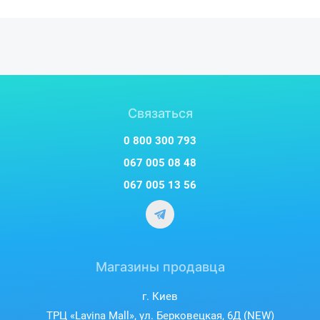
Связаться
Контроль основных
0 800 300 793
показателей здоровья
067 005 08 48
Интегрированные сенсоры позволяют следить за
067 005 13 56
ключевыми показателями организма - уровнем стресса,
насыщением крови кислородом, а также
эффективностью и качеством сна.
Магазины продавца
г. Киев
ТРЦ «Lavina Mall», ул. Берковецкая, 6Д (NEW)