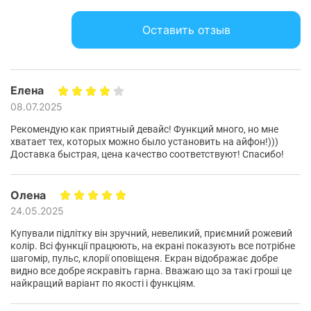
Физические характеристики ремешка
Размер ремешка:
135 - 215 мм
Оставить отзыв
термопластичный
Материал ремешка:
полиуретан
Цвет ремешка:
Pink
Елена
08.07.2025
Характеристики и комплектация товара могут изменяться
производителем без уведомления.
Рекомендую как приятный девайс! Функций много, но мне
хватает тех, которых можно было установить на айфон!)))
Защита от влаги
Доставка быстрая, цена качество соответствуют! Спасибо!
Браслет можно использовать даже в сложных условиях
Олена
- он не боится дождя, пота или воды. Степень защиты 5
24.05.2025
ATM позволяет плавать и тренироваться без риска
Купували підлітку він зручний, невеликий, приємний рожевий
повреждения устройства.
колір. Всі функції працюють, на екрані показують все потрібне
шагомір, пульс, клорії оповіщеня. Екран відображає добре
видно все добре яскравіть гарна. Вважаю що за такі гроші це
найкращий варіант по якості і функціям.