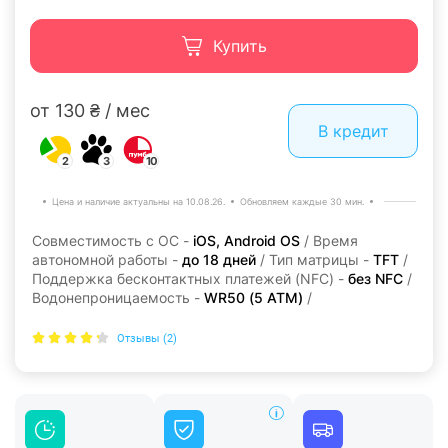
Купить
от 130 ₴ / мес
В кредит
2
3
10
Цена и наличие актуальны на 10.08.26.
Обновляем каждые 30 мин.
Совместимость с ОС -
iOS, Android OS
/ Время
автономной работы -
до 18 дней
/ Тип матрицы -
TFT
/
Поддержка бесконтактных платежей (NFC) -
без NFC
/
Водонепроницаемость -
WR50 (5 ATM)
/
Отзывы (2)