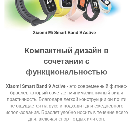
Подсчет шагов:
есть
Пройденный путь:
есть
Подсчет калорий:
есть
Измерение пульса:
есть
Женское здоровье:
есть
Компактный дизайн в
Мониторинг сна:
есть
сочетании с
Умный будильник:
есть
функциональностью
Воспроизведение и управление
есть
музыкой на часах:
Погода:
есть
Xiaomi Smart Band 9 Active
- это современный фитнес-
браслет, который сочетает минималистичный вид и
Будильник:
есть
практичность. Благодаря легкой конструкции он почти
не ощущается на руке и подходит для ежедневного
Уведомления
использования. Браслет удобно носить в течение всего
SMS:
есть
дня, включая спорт, отдых или сон.
Вызовы:
есть