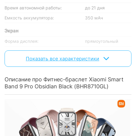
Время автономной работы:
до 21 дня
Емкость аккумулятора:
350 мАч
Экран
Форма дисплея:
прямоугольный
Диагональ экрана:
1.74"
Показать все характеристики
Тип матрицы:
AMOLED
Датчики
Описание про Фитнес-браслет Xiaomi Smart
Датчик насыщения крови
Band 9 Pro Obsidian Black (BHR8710GL)
есть
кислородом:
Датчик сердечного ритма:
есть
Компас:
есть
Гироскоп:
есть
Акселерометр:
есть