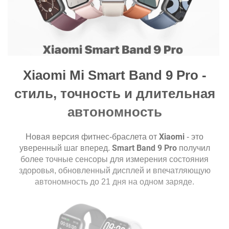
Функции и особенности
Подсчет шагов:
есть
Пройденный путь:
есть
Подсчет калорий:
есть
Xiaomi Mi Smart Band 9 Pro -
Измерение пульса:
есть
стиль, точность и длительная
Женское здоровье:
есть
автономность
Мониторинг сна:
есть
Умный будильник:
есть
Xiaomi
Новая версия фитнес-браслета от
- это
Воспроизведение и управление
Smart Band 9 Pro
уверенный шаг вперед.
получил
есть
музыкой на часах:
более точные сенсоры для измерения состояния
здоровья, обновленный дисплей и впечатляющую
Погода:
есть
автономность до 21 дня на одном заряде.
Будильник:
есть
Уведомления
SMS:
есть