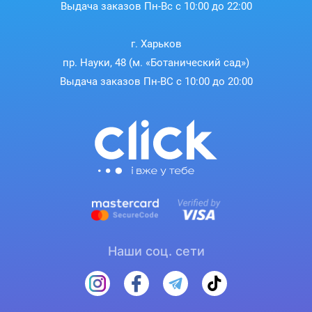
Выдача заказов Пн-Вс с 10:00 до 22:00
Корпус браслета выполнен из алюминиевого сплава с
матовой отделкой, а экран покрыт гладким стеклом,
которое не скользит влажными руками. Быстросъемное
г. Харьков
крепление позволяет легко менять ремешки, адаптируя
пр. Науки, 48 (м. «Ботанический сад»)
стиль к настроению. Мягкий материал ремешка
Выдача заказов Пн-ВС с 10:00 до 20:00
обеспечивает комфорт даже во время активных
тренировок.
Наши соц. сети
Персонализация без границ