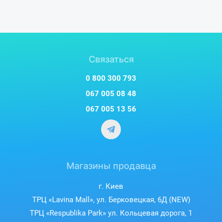
регулировке яркости, информация на дисплее остается
четкой даже под прямым солнечным светом.
Минимальные рамки всего 2.2 мм позволяют
эффективнее использовать пространство экрана.
Связаться
0 800 300 793
067 005 08 48
067 005 13 56
Магазины продавца
Сдержанный дизайн и комфорт
г. Киев
ТРЦ «Lavina Mall», ул. Берковецкая, 6Д (NEW)
в ношении
ТРЦ «Respublika Park» ул. Кольцевая дорога, 1