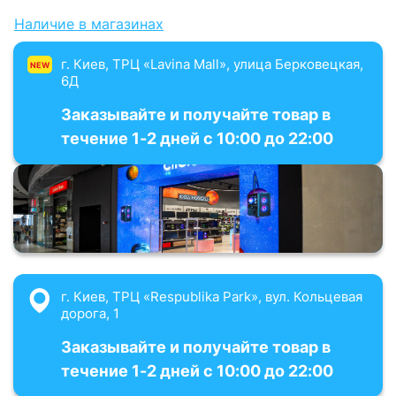
Наличие в магазинах
г. Киев, ТРЦ «Lavina Mall», улица Берковецкая,
NEW
6Д
Заказывайте и получайте товар в
течение 1-2 дней с 10:00 до 22:00
г. Киев, ТРЦ «Respublika Park», вул. Кольцевая
дорога, 1
Заказывайте и получайте товар в
течение 1-2 дней с 10:00 до 22:00