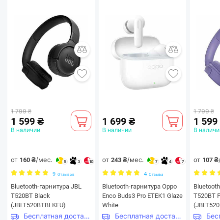
1 799 ₴
1 799 ₴
1 599 ₴
1 699 ₴
1 599
В наличии
В наличии
В наличи
от
/мес.
от
/мес.
от
160 ₴
243 ₴
107 ₴
5
3
10
7
4
7
9
4
Отзывов
Отзыва
Bluetooth-гарнитура JBL
Bluetooth-гарнитура Oppo
Bluetoot
T520BT Black
Enco Buds3 Pro ETEK1 Glaze
T520BT P
(JBLT520BTBLKEU)
White
(JBLT52
Бесплатная доставка
Бесплатная доставка