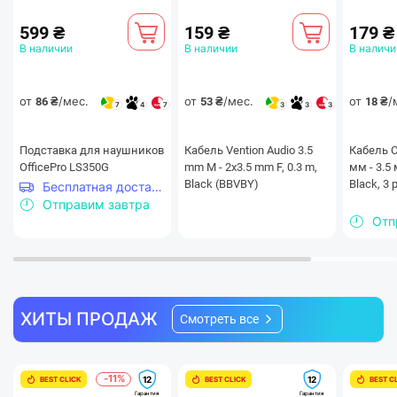
599 ₴
159 ₴
179 ₴
В наличии
В наличии
В наличи
от
/мес.
от
/мес.
от
/
86 ₴
53 ₴
18 ₴
7
4
7
3
3
3
Подставка для наушников
Кабель Vention Audio 3.5
Кабель C
OfficePro LS350G
mm M - 2х3.5 mm F, 0.3 m,
мм - 3.5 
Black (BBVBY)
Black, 3 
Бесплатная доставка
Отправим завтра
Отп
ХИТЫ ПРОДАЖ
Смотреть все
-11%
12
12
BEST CLICK
BEST CLICK
BEST C
Гарантия
Гарантия