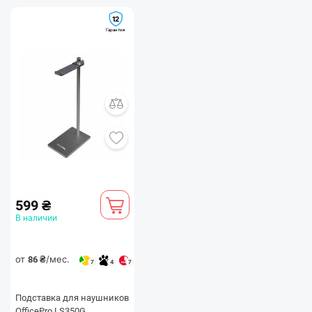
12
Гарантия
599 ₴
В наличии
от
/мес.
86 ₴
7
4
7
Подставка для наушников
OfficePro LS350G