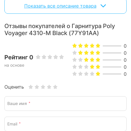
Сертифицировано для Microsoft Teams
Показать все описание товара
Сертификация для Microsoft Teams поможет вывести
работу с Microsoft Teams на новый уровень с помощью
кнопки быстрого доступа к приложению и не только.
Отзывы покупателей о Гарнитура Poly
Voyager 4310-M Black (77Y91AA)
0
0
Рейтинг 0
0
на основе
0
0
Оценить
Ваше имя
*
Email
*