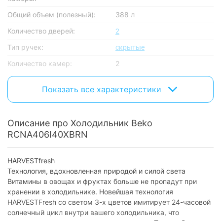
Общий объем (полезный):
388 л
Количество дверей:
2
Тип ручек:
скрытые
Количество камер:
2
No Frost: холодильная +
Наличие No Frost:
морозильная камера
Показать все характеристики
Уровень шума:
38 дБ
Климатический класс:
SN-T
Описание про Холодильник Beko
RCNA406I40XBRN
Хладагент:
R600a
Компрессор
HARVESTfresh
Технология, вдохновленная природой и силой света
Количество компрессоров:
1
Витамины в овощах и фруктах больше не пропадут при
Тип компрессора:
обычный компрессор
хранении в холодильнике. Новейшая технология
HARVESTFresh со светом 3-х цветов имитирует 24-часовой
Энергоэффективность
солнечный цикл внутри вашего холодильника, что