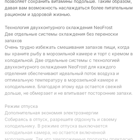
позволяет сохранить витамины подольше. Таким образом,
Класс энергопотребления:
A++
давая вам возможность наслаждаться более питательным
рационом и здоровой жизнью.
Энергопотребление:
0,77 кВт/сутки
Технология двухконтурного охлаждения NeoFrost
Управление
Две отдельные системы охлаждения без переноски
Тип управления:
электронное
запахов
Очень трудно избежать смешивания запахов пищи, когда
Особенности
вы храните рыбу в морозильной камере и торт с кремом в
холодильной. Две отдельные системы с технологией
Внешний дисплей:
есть
двухконтурного охлаждения NeoFrost для каждого
отделения обеспечивают идеальный поток воздуха и
Перевешивание двери:
есть
оптимальную температуру в морозильной камере и
Сигнал открытой двери:
есть
холодильнике. Благодаря этому еда остается свежей
дольше, не обмерзает и не впитывает посторонние запахи.
Холодильное отделение
Режим отпуска
Объем холодильной камеры
253 л
Дополнительная экономия электроэнергии
(полезный):
Собираясь в отпуск, разрешите отдохнуть и своему
Система размораживания
холодильнику. В режиме отпуска выключается
No Frost
холодильной камеры:
холодильная камера, но остается включенной
Суперохлаждение:
есть
морозильник. Так что замороженные продукты прекрасно