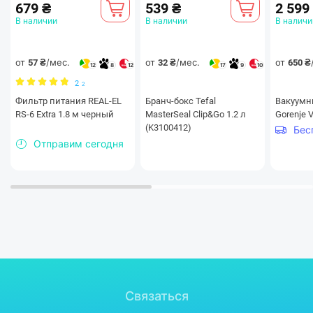
679 ₴
539 ₴
2 599
В наличии
В наличии
В наличи
Благодаря компрессору PZ75H1X, который также
от
/мес.
от
/мес.
от
57 ₴
32 ₴
650 ₴
используется именитыми мировыми производителями,
12
8
12
17
9
10
холодильник способен работать 10 и более лет без
2
2
перебоев.
Фильтр питания REAL-EL
Бранч-бокс Tefal
Вакуумн
RS-6 Extra 1.8 м черный
MasterSeal Clip&Go 1.2 л
Gorenje
(K3100412)
Отправим сегодня
Размер и внешний вид
Связаться