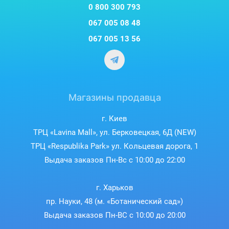
0 800 300 793
NFND-200X
Графитная модель
разделена на два
отделения - холодильник и морозильная камера.
067 005 08 48
Дверцы имеют потайные ручки, которые не выступают
067 005 13 56
за пределы корпуса. Сверху на фронтальной части
размещен сенсорный регулятор режимов работы и
индикатор температур. Ножки с резиновыми насадками
не царапают пол и могут регулироваться по высоте,
для максимально стабильной установки устройства.
Магазины продавца
Общие габариты модели — 595x635x2010 мм.
г. Киев
ТРЦ «Lavina Mall», ул. Берковецкая, 6Д (NEW)
ТРЦ «Respublika Park» ул. Кольцевая дорога, 1
Выдача заказов Пн-Вс с 10:00 до 22:00
г. Харьков
пр. Науки, 48 (м. «Ботанический сад»)
Выдача заказов Пн-ВС с 10:00 до 20:00