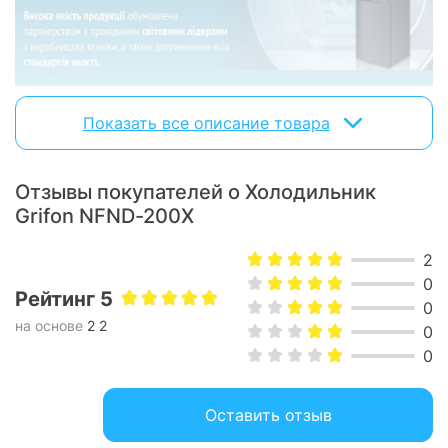
GRIFON
Техника
производится на заводах с
Показать все описание товара
многолетней историей. Весь процесс производства
строго контролируется, качество продукции бренда
подтверждено сертификатами Европы и Украины.
Отзывы покупателей о Холодильник
Grifon NFND-200X
2
0
Рейтинг 5
0
на основе
2 2
0
0
Оставить отзыв