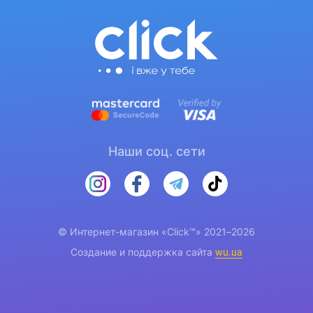
Оптимальное расположение
полок и ящиков
Grifon
Верхняя часть этого холодильника
— это отсек
для свежих продуктов вместимостью 247 литров.
Имеет пять стеклянных полок с возможностью
модерации высоты, а также пластиковый ящик для
зелени, фруктов и овощей. Дверцы обустроены
Наши соц. сети
удобными навесными нишами — две большие и три
маленькие, которые можно перемещать в разные
положения.
© Интернет-магазин «Click™» 2021–2026
Создание и поддержка сайта
wu.ua