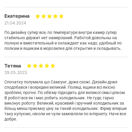
Производство
Екатерина
21.04.2024
Производство мы выбираем по следующим критериям:
По дизайну супер все, по температуре внутри камер супер
высокая культура производства – использование
стабильно держит нет намерзаний. Работой довольны на
полную и вместительный и охлаждает как надо, удобный по
передовых технологий;
полкам и ящикам в морозилке для открытия и складывать.
лидирующие позиции среди заводов-
производителей;
Тетяна
контроль качества на каждом этапе от сырья до
29.05.2023
готовой продукции;
Спочатку полумала що Самсунг, дуже схожі. Дизайн дуже
надежность и лояльность к партнерам;
сподобався і всередені великий. Полиці, ящики всі якісно
зроблені, прочні. По обїєму підходить для великої сімьї цілком.
гарантийное сопровождение.
В роботі все як і має робить холодильник. Не гуде, гарно
виконує роботу. Великий, красивий і зручний холодильник за
більщ менш приємну ціну за такий холодильник. Фірму вперше
таку купуємо, ніколи не чули замовляли по інтернету. Наче все
добре.