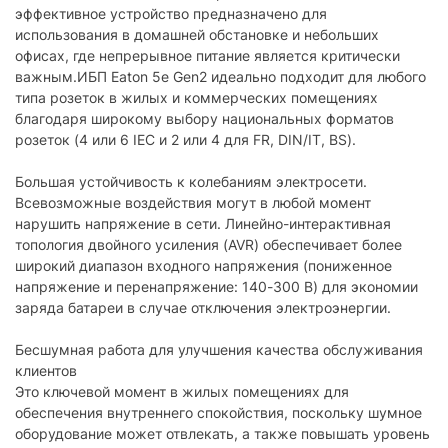
12 В
напряжение АКБ:
эффективное устройство предназначено для
использования в домашней обстановке и небольших
Выходные розетки
офисах, где непрерывное питание является критически
важным.ИБП Eaton 5e Gen2 идеально подходит для любого
Количество выходных
2
типа розеток в жилых и коммерческих помещениях
розеток:
благодаря широкому выбору национальных форматов
Количество Euro-
розеток (4 или 6 IEC и 2 или 4 для FR, DIN/IT, BS).
2
розеток (Schuko):
Большая устойчивость к колебаниям электросети.
Защита
Всевозможные воздействия могут в любой момент
нарушить напряжение в сети. Линейно-интерактивная
Защита от перегрузки:
есть
топология двойного усиления (AVR) обеспечивает более
широкий диапазон входного напряжения (пониженное
Дополнительно
напряжение и перенапряжение: 140-300 В) для экономии
Наличие USB-порта:
заряда батареи в случае отключения электроэнергии.
есть
Физические характеристики
Бесшумная работа для улучшения качества обслуживания
клиентов
Материал корпуса:
пластик
Это ключевой момент в жилых помещениях для
обеспечения внутреннего спокойствия, поскольку шумное
Габариты (ШхВхГ):
100х148х288 мм
оборудование может отвлекать, а также повышать уровень