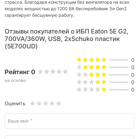
Вес:
4.86 кг
стресса. Благодаря конструкции без вентилятора на всех
моделях мощностью до 1200 ВА бесперебойник 5e Gen2
Цвет:
черный
гарантирует бесшумную работу.
Характеристики и комплектация товара могут изменяться
производителем без уведомления.
Отзывы покупателей о ИБП Eaton 5E G2,
700VA/360W, USB, 2xSchuko пластик
(5E700UD)
0
0
Рейтинг 0
0
на основе
0
0
Оценить
Ваше имя
*