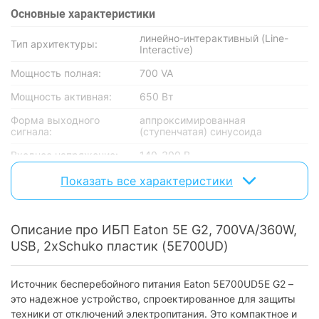
Основные характеристики
линейно-интерактивны­й (Line-
Тип архитектуры:
Interactive)
Мощность полная:
700 VA
Мощность активная:
650 Вт
Форма выходного
аппроксимированная
сигнала:
(ступенчатая) синусоида
Входное напряжение:
140-300 В
Выходное напряжение:
230 В
Показать все характеристики
Батарея
Описание про ИБП Eaton 5E G2, 700VA/360W,
Аккумуляторная
внутренняя
батарея:
USB, 2xSchuko пластик (5E700UD)
Количество батарей:
1
Источник бесперебойного питания Eaton 5E700UD5E G2 –
Емкость батарей:
7 Ач
это надежное устройство, спроектированное для защиты
техники от отключений электропитания. Это компактное и
Номинальное