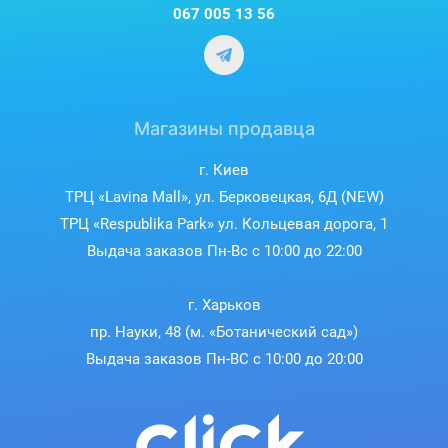
Легко настроить и управлять
067 005 13 56
Камера готова к работе в считанные минуты, просто включите
и подключите к Wi-Fi. С помощью мобильных приложений,
таких как Reolink App или Client, вам будет легко
контролировать дом или офис в любое время.
Магазины продавца
Оповещение в режиме реального времени
г. Киев
Обнаружив что-то подозрительное, камера мгновенно пошлет
ТРЦ «Lavina Mall», ул. Берковецкая, 6Д (NEW)
на устройство сообщение и электронное письмо со снимком
объекта подозрения. Держите ситуацию под своим контролем
ТРЦ «Respublika Park» ул. Кольцевая дорога, 1
без лишних усилий.
Выдача заказов Пн-Вс с 10:00 до 22:00
Простое воспроизведение
г. Харьков
Вы можете не только воспроизводить сохраненные видео для
поиска нужной информации, но и фильтровать видео по
пр. Науки, 48 (м. «Ботанический сад»)
моментам распознавания объектов и управлять шкалой
Выдача заказов Пн-ВС с 10:00 до 20:00
времени, чтобы быстро найти то, что нужно.
Зона движения
Вы можете настроить зону движения при необходимости,