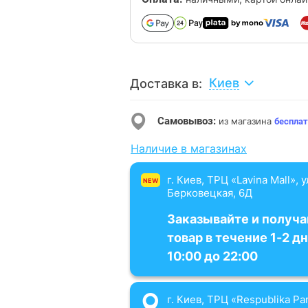
Киев
Доставка в:
Самовывоз:
из магазина
бесплат
Наличие в магазинах
г. Киев, ТРЦ «Lavina Mall», 
NEW
Берковецкая, 6Д
Заказывайте и получа
товар в течение 1-2 дн
10:00 до 22:00
г. Киев, ТРЦ «Respublika Par