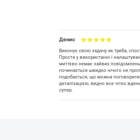
важно при идентификации ли
транспор
Денис
Виконує свою задачу як треба, спос
Проста у використанні і налаштува
миттєво немає зайвих повідомлень н
починається швидко нічого не проп
подобається, що можна поговорити ч
деталізацією, видно все чітко вдень 
супер.