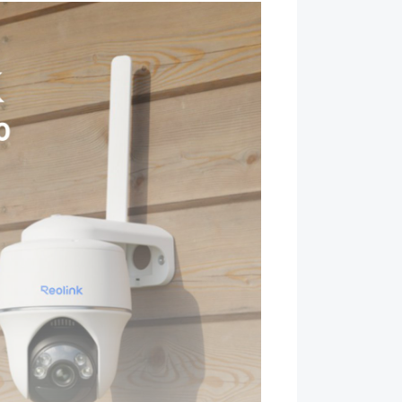
есть
да
да
есть
есть
есть
IP64
уса
металл/пластик
White
ара могут изменяться производителем