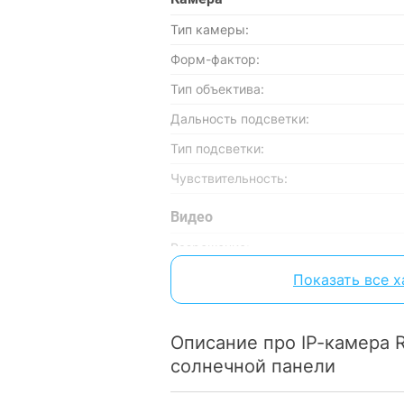
Тип камеры:
Форм-фактор:
Тип объектива:
Дальность подсветки:
Тип подсветки:
Чувствительность:
Видео
Разрешение:
Фокусное расстояние:
Показать все 
Особенности
Описание про IP-камера R
Звуковая сигнализация:
солнечной панели
Встроенный микрофон: