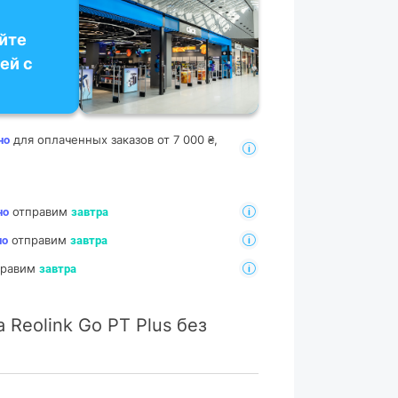
йте
ей с
для оплаченных заказов от 7 000 ₴,
но
отправим
но
завтра
отправим
но
завтра
тправим
завтра
 Reolink Go PT Plus без