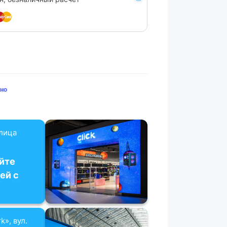
но
улица
йте
ей с
k», вул.