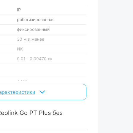
IP
роботизированная
фиксированный
30 м и менее
ИК
0.01 - 0.09470 лк
4 МП
4 мм
характеристики
eolink Go PT Plus без
есть
со встроенным микрофоном