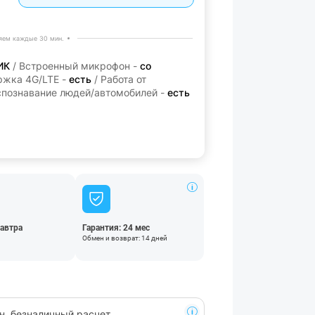
яем каждые 30 мин.
ИК
/ Встроенный микрофон -
со
ржка 4G/LTE -
есть
/ Работа от
спознавание людей/автомобилей -
есть
автра
Гарантия: 24 мес
Обмен и возврат: 14 дней
н, безналичный расчет