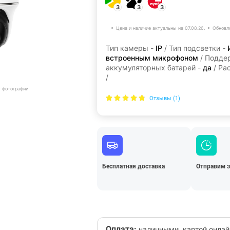
3
3
3
Цена и наличие актуальны на 07.08.26.
Обновл
Тип камеры -
IP
/ Тип подсветки -
встроенным микрофоном
/ Подде
аккумуляторных батарей -
да
/ Ра
/
т фотографии
Отзывы (1)
Бесплатная доставка
Отправим з
Оплата:
наличными, картой онлай