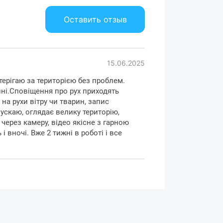
ц посетителей и номерных знаков
тных средств.
Оставить отзыв
15.06.2025
терігаю за територією без проблем.
нні.Сповіщення про рух приходять
а рухи вітру чи тварин, запис
ускаю, оглядає велику територію,
ерез камеру, відео якісне з гарною
і вночі. Вже 2 тижні в роботі і все