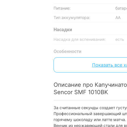
Питание:
батар
Тип аккумулятора:
АА
Насадки
Насадка для вспенивания:
есть
Особенности
Сменный венчик:
есть
Показать все 
Режимы работи
Режимы приготовления:
вспен
Описание про Капучинато
Sencor SMF 1010BK
Физические характеристики
Материал корпуса:
пласт
За считанные секунды создает густ
Профессиональный завершающий штри
Вес:
200 г
горячему шоколаду или латте матча.
Размеры (ВхШхГ):
210х
Венчик из нержавеющей стали для в