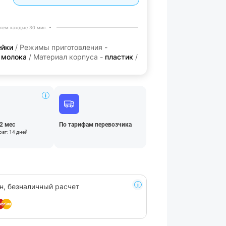
яем каждые 30 мин.
ейки
/ Режимы приготовления -
о молока
/ Материал корпуса -
пластик
/
12 мес
По тарифам перевозчика
ат: 14 дней
н, безналичный расчет