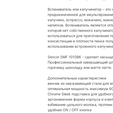
Цвет:
черн
Вспениватель или капучинатор – это
предназначенное для эмульгирования
Характеристики и комплектация тов
капучино, эспрессо, мокачино, маки
без уведомления.
напитков. Вспениватель является от
которой нет собственного капучинат
использоваться для приготовления пе
консистенции и плотности пенка пол
использовании встроенного капучина
Sencor SMF 1010BK - сделает насыщ
Профессиональный завершающий штри
горячему шоколаду или маття латте.
Дополнительные характеристики
венчик из нержавеющей стали для в
оптимальная мощность максимум 6
Chrome Sleek подставка для удобног
эргономичная форма корпуса и ком
взбивание цельного молока, протеин
удобная ON / OFF кнопка