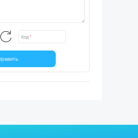
Код
*
править