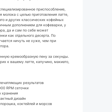
ый
 специализированное приспособление,
 молока с целью приготовления латте,
ара могут изменяться производителем
ато и других классических кофейных
личным дополнением для кофеварки, у
ора, да и сам по себе может
нки как отдельного десерта. По
учается ничуть не хуже, чем при
тора.
енную кремообразную пену за секунды.
х к вашему латте, капучино, макиато,
печатляющих результатов
000 RPM сеточки
о хранения
пактный дизайн
 порошка, коктейлей и морсов