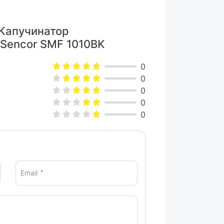
 Капучинатор
 Sencor SMF 1010BK
0
0
0
0
0
Email
*