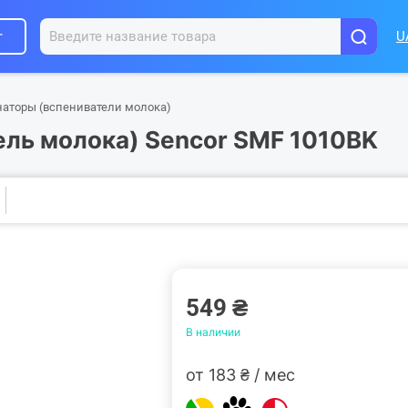
г
U
аторы (вспениватели молока)
ель молока) Sencor SMF 1010BK
549 ₴
В наличии
от 183 ₴ / мес