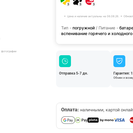
3
3
3
Цена и наличие актуальны на 06.08.26.
Обновл
Тип -
погружной
/ Питание -
батар
вспенивание горячего и холодног
т фотографии
Отправка 5-7 дн.
Гарантия: 
Обмен и возвр
Оплата:
наличными, картой онлай