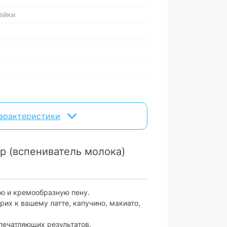
ейки
характеристики
ивание горячего и холодного молока
р (вспениватель молока)
ик
ую и кремообразную пену.
х к вашему латте, капучино, макиато,
80х80 мм
печатляющих результатов.