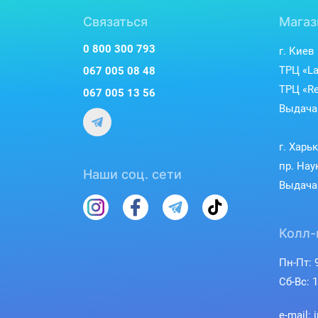
Связаться
Магаз
0 800 300 793
г. Киев
ТРЦ «La
067 005 08 48
ТРЦ «Re
067 005 13 56
Выдача 
г. Харь
пр. Нау
Наши соц. сети
Выдача 
Колл-
Пн-Пт: 9
Сб-Вс: 1
e-mail: 