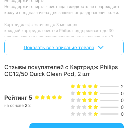
Не содержит спирта
Не содержит спирта - чистящая жидкость не повреждает
кожу и предназначена для защиты от раздражения кожи.
Картридж эффективен до 3 месяцев
каждый картридж очистки Philips поддерживает до 30
циклов очистки при ежедневном использовании и до 3
месяцев при еженедельном использовании. Это целый
Показать все описание товара
сезон гигиенического и комфортного бритья.
До 6 месяцев гигиенического бритья
Отзывы покупателей о Картридж Philips
Оцените до 6 месяцев чистого бритья с этим комплектом
из 2 картриджей.
CC12/50 Quick Clean Pod, 2 шт
Совместимо с Quick Clean Pod
Этот картридж совместим с Philips Quick Clean Pod.
2
0
Рейтинг 5
0
на основе
2 2
0
0