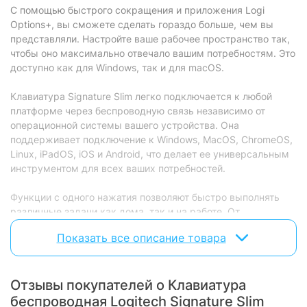
С помощью быстрого сокращения и приложения Logi
Характеристики и комплектация товара могут изменяться
Options+, вы сможете сделать гораздо больше, чем вы
производителем без уведомления.
представляли. Настройте ваше рабочее пространство так,
чтобы оно максимально отвечало вашим потребностям. Это
доступно как для Windows, так и для macOS.
Клавиатура Signature Slim легко подключается к любой
платформе через беспроводную связь независимо от
операционной системы вашего устройства. Она
поддерживает подключение к Windows, MacOS, ChromeOS,
Linux, iPadOS, iOS и Android, что делает ее универсальным
инструментом для всех ваших потребностей.
Функции с одного нажатия позволяют быстро выполнять
различные задачи как дома, так и на работе. От
воспроизведения музыки до регулировки громкости – эта
Показать все описание товара
клавиатура просто незаменима.
Сделайте свое рабочее пространство еще лучше с
Отзывы покупателей о Клавиатура
клавиатурой Logitech Signature Slim K950. Эта сдержанная
и надежно построенная клавиатура с полноразмерным
беспроводная Logitech Signature Slim