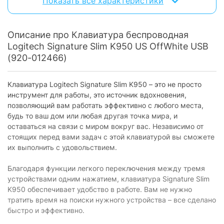
Показать все характеристики
Особенности
Цифровой блок:
есть
Описание про Клавиатура беспроводная
Подсветка клавиш:
без подсветки
Logitech Signature Slim K950 US OffWhite USB
Влагоустойчивость:
есть
(920-012466)
Совместимость с Apple:
macOS / iPadOS / iOS
Клавиатура Logitech Signature Slim K950 – это не просто
Дополнительно
инструмент для работы, это источник вдохновения,
позволяющий вам работать эффективно с любого места,
Раскладка:
ENG
будь то ваш дом или любая другая точка мира, и
Радиус действия:
10 м
оставаться на связи с миром вокруг вас. Независимо от
стоящих перед вами задач с этой клавиатурой вы сможете
USB-приемник в комплекте:
есть
их выполнить с удовольствием.
Физические характеристики
Благодаря функции легкого переключения между тремя
устройствами одним нажатием, клавиатура Signature Slim
Цвет:
белый
K950 обеспечивает удобство в работе. Вам не нужно
Габариты:
433.8 х 134.8 х 23.1 мм
тратить время на поиски нужного устройства – все сделано
быстро и эффективно.
Вес:
685 г