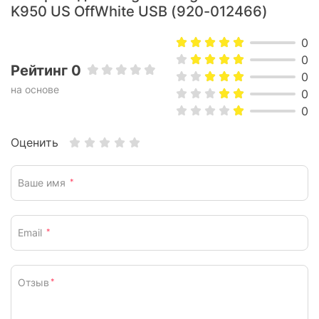
набором текста в стиле ноутбука изготовлена с
K950 US OffWhite USB (920-012466)
использованием вторично переработанной пластмассы, что
делает ее не только удобной, но и экологичной.
0
0
Рейтинг 0
0
на основе
0
0
Оценить
Ваше имя
*
Email
*
Отзыв
*