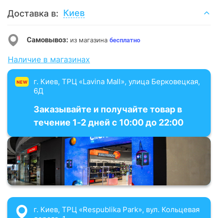
Киев
Доставка в:
Самовывоз:
из магазина
бесплатно
Наличие в магазинах
г. Киев, ТРЦ «Lavina Mall», улица Берковецкая,
NEW
6Д
Заказывайте и получайте товар в
течение 1-2 дней с 10:00 до 22:00
г. Киев, ТРЦ «Respublika Park», вул. Кольцевая