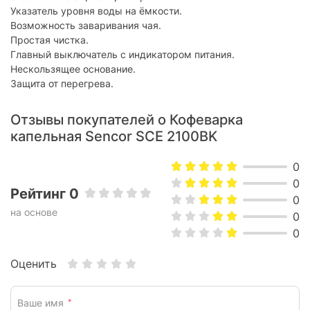
Указатель уровня воды на ёмкости.
Дисплей:
без дисплея
Возможность заваривания чая.
Простая чистка.
Контейнер для молотого
есть
кофе:
Главный выключатель с индикатором питания.
Нескользящее основание.
Особенности
Защита от перегрева.
Подача горячей воды:
есть
Отзывы покупателей о Кофеварка
Приготовление
отсутствует
капельная Sencor SCE 2100BK
молочных напитков:
0
Физические характеристики
0
Рейтинг 0
Материал корпуса:
пластик
0
на основе
Материал кофейника:
без кофейника
0
0
Вес:
1.6 кг
Цвет корпуса:
черный с серебристым
Оценить
Размеры:
32.5 x 21.5 x 20.5 см
Ваше имя
*