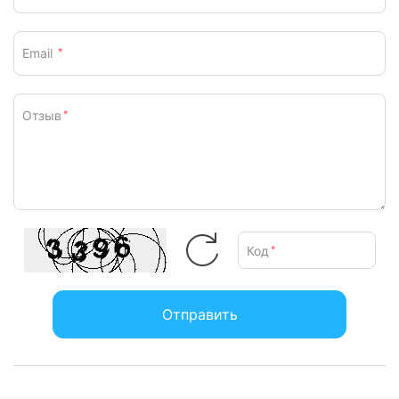
Комплектация
кофеварка, 2 стеклянные чашки,
Входит в комплект:
инструкция, гарантийный талон
Email
*
Характеристики и комплектация товара могут изменяться
производителем без уведомления.
Отзыв
*
Код
*
Отправить