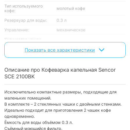
Тип используемого
молотый кофе
кофе:
Резервуар для воды:
0.3 л
Управление:
механическое
Количество чашек
2
готового напитка:
Показать все характеристики
Индикатор включения:
есть
Индикатор уровня
есть
воды:
Описание про Кофеварка капельная Sencor
SCE 2100BK
Автоматическое
приготовление
американо, эспрессо
напитков:
Исключительно компактные размеры, подходящие для
Тип фильтра:
многоразовый
маленьких помещений.
В комплекте – 2 стеклянных чашки с двойными стенками.
Конструктивные особенности
Идеально подходит для приготовления 2 чашек кофе
одновременно.
Одновременное
Ёмкость для воды объёмом 0.3 л.
приготовление 2-х
есть
чашек кофе:
Съёмный моющийся фильтр.