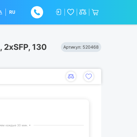
A
RU
 2xSFP, 130
Артикул:
520468
яем каждые 30 мин.