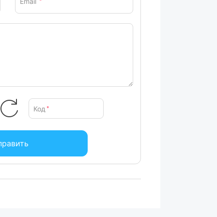
Email
*
Код
*
править