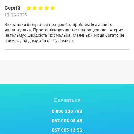
Сергій
13.03.2025
Звичайний комутатор працює без проблем без зайвих
налаштувань. Просто підключив і все запрацювало. Інтернет
не гальмує швидкість нормальна. Маленьки місця багато не
займає для дому або офісу саме те.
Связаться
0 800 300 793
067 005 08 48
067 005 13 56