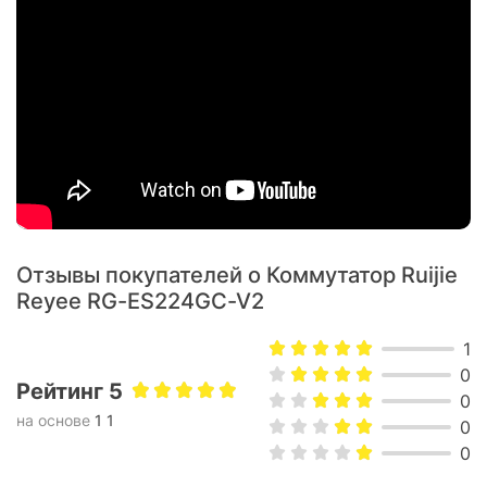
коммутатор,
Входит в комплект:
документация
Характеристики и комплектация товара могут изменяться
производителем без уведомления.
Отзывы покупателей о Коммутатор Ruijie
Reyee RG-ES224GC-V2
1
0
Рейтинг 5
0
на основе
1 1
0
0