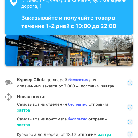
г. Киев, ТРЦ «Respublika Park», вул. Кольцевая
дорога, 1
Заказывайте и получайте товар в
течение 1-2 дней с 10:00 до 22:00
Курьер Click:
до дверей
для
бесплатно
оплаченных заказов от 7 000 ₴, доставим
завтра
Новая почта:
Самовывоз из отделения
отправим
бесплатно
завтра
Самовывоз из почтомата
отправим
бесплатно
завтра
Курьером до дверей, от 130 ₴ отправим
завтра