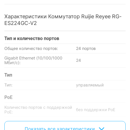
Характеристики Коммутатор Ruijie Reyee RG-
ES224GC-V2
Тип и количество портов
Общее количество портов:
24 портов
Gigabit Ethernet (10/100/1000
24
Мбит/с):
Тип
Тип:
управляемый
PoE
Количество портов с поддержкой
без поддержки PoE
PoE:
PoE In / PoE Out:
нет / нет
Показать все характеристики