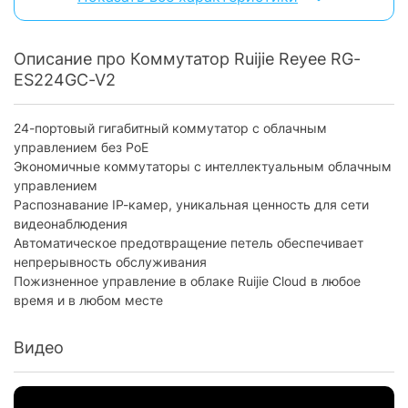
Поддержка PoE / PoE+ / PoE++ :
нет / нет / нет
Дополнительно
Описание про Коммутатор Ruijie Reyee RG-
Возможность монтажа в стойку:
есть
ES224GC-V2
Максимальное
14 Вт
энергопотребление:
24-портовый гигабитный коммутатор с облачным
управлением без PoE
Тип охлаждения:
пассивное
Экономичные коммутаторы с интеллектуальным облачным
Форм-фактор:
стоечный
управлением
Распознавание IP-камер, уникальная ценность для сети
Максимальная скорость LAN
1 Гбит/с
портів:
видеонаблюдения
Автоматическое предотвращение петель обеспечивает
Физические характеристики
непрерывность обслуживания
Пожизненное управление в облаке Ruijie Cloud в любое
Материал корпуса:
металл
время и в любом месте
Размери (ШхВхГ):
440 x 165 х 44 мм
Видео
Вес:
2800 г
Комплектация