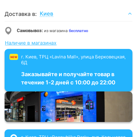
Киев
Доставка в:
Самовывоз:
из магазина
бесплатно
Наличие в магазинах
г. Киев, ТРЦ «Lavina Mall», улица Берковецкая,
NEW
6Д
Заказывайте и получайте товар в
течение 1-2 дней с 10:00 до 22:00