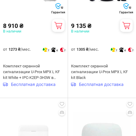
12
12
Гарантия
Гарантия
8 910 ₴
9 135 ₴
В наличии
В наличии
от
/мес.
от
/мес.
1273 ₴
1305 ₴
7
4
7
7
4
7
Комплект охранной
Комплект охранной
сигнализации U-Prox MPX L KF
сигнализации U-Prox MPX L KF
kit White + IPC-K2EP-3H3W в
kit Black
подарок
Бесплатная доставка
Бесплатная доставка