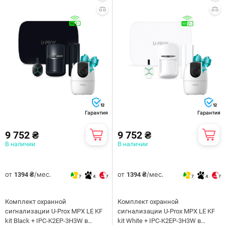
12
12
Гарантия
Гарантия
9 752 ₴
9 752 ₴
В наличии
В наличии
от
/мес.
от
/мес.
1394 ₴
1394 ₴
7
4
7
7
4
7
Комплект охранной
Комплект охранной
сигнализации U-Prox MPX LE KF
сигнализации U-Prox MPX LE KF
kit Black + IPC-K2EP-3H3W в
kit White + IPC-K2EP-3H3W в