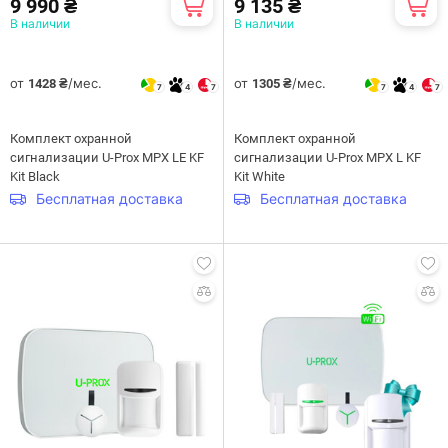
9 990 ₴
9 135 ₴
В наличии
В наличии
от
/мес.
от
/мес.
1428 ₴
1305 ₴
7
4
7
7
4
7
Комплект охранной
Комплект охранной
сигнализации U-Prox MPX LE KF
сигнализации U-Prox MPX L KF
Kit Black
Kit White
Бесплатная доставка
Бесплатная доставка