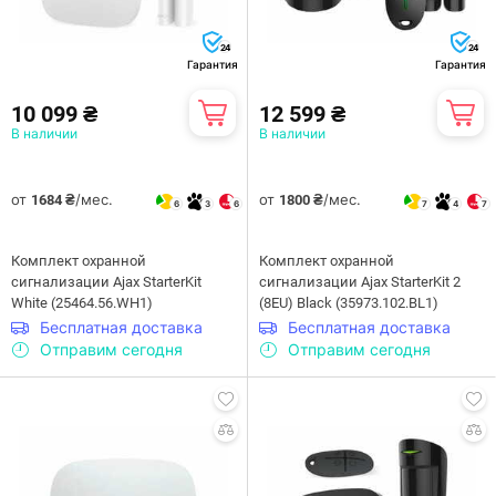
24
24
Гарантия
Гарантия
10 099 ₴
12 599 ₴
В наличии
В наличии
от
/мес.
от
/мес.
1684 ₴
1800 ₴
6
3
6
7
4
7
Комплект охранной
Комплект охранной
сигнализации Ajax StarterKit
сигнализации Ajax StarterKit 2
White (25464.56.WH1)
(8EU) Black (35973.102.BL1)
Бесплатная доставка
Бесплатная доставка
Отправим сегодня
Отправим сегодня