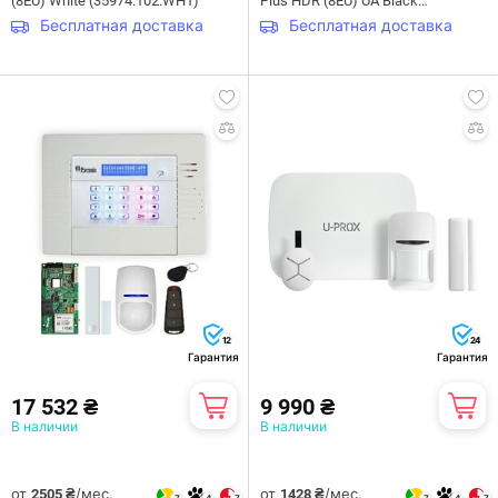
(8EU) White (35974.102.WH1)
Plus HDR (8EU) UA Black
(117596.66.BL1)
Бесплатная доставка
Бесплатная доставка
12
24
Гарантия
Гарантия
17 532 ₴
9 990 ₴
В наличии
В наличии
от
/мес.
от
/мес.
2505 ₴
1428 ₴
7
4
7
7
4
7