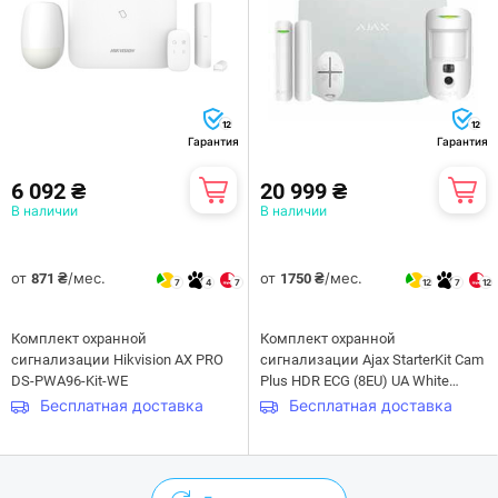
12
12
Гарантия
Гарантия
6 092 ₴
20 999 ₴
В наличии
В наличии
от
/мес.
от
/мес.
871 ₴
1750 ₴
7
4
7
12
7
12
Комплект охранной
Комплект охранной
сигнализации Hikvision AX PRO
сигнализации Ajax StarterKit Cam
DS-PWA96-Kit-WE
Plus HDR ECG (8EU) UA White
(117597.66.WH1)
Бесплатная доставка
Бесплатная доставка