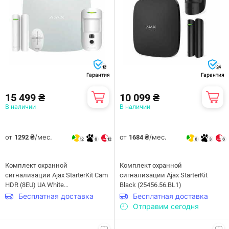
12
24
Гарантия
Гарантия
15 499 ₴
10 099 ₴
В наличии
В наличии
от
/мес.
от
/мес.
1292 ₴
1684 ₴
12
6
12
6
3
6
Комплект охранной
Комплект охранной
сигнализации Ajax StarterKit Cam
сигнализации Ajax StarterKit
HDR (8EU) UA White
Black (25456.56.BL1)
(117595.58.WH1)
Бесплатная доставка
Бесплатная доставка
Отправим сегодня