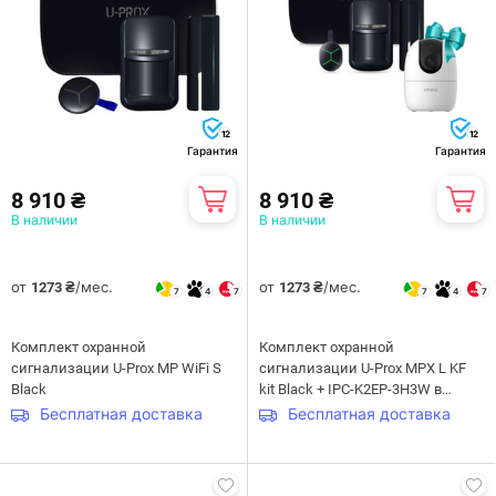
12
12
Гарантия
Гарантия
8 910 ₴
8 910 ₴
В наличии
В наличии
от
/мес.
от
/мес.
1273 ₴
1273 ₴
7
4
7
7
4
7
Комплект охранной
Комплект охранной
сигнализации U-Prox MP WiFi S
сигнализации U-Prox MPX L KF
Black
kit Black + IPC-K2EP-3H3W в
подарок
Бесплатная доставка
Бесплатная доставка