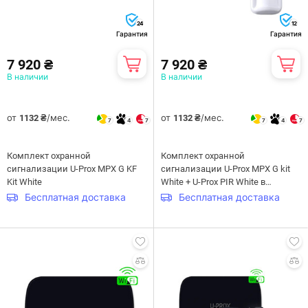
24
12
Гарантия
Гарантия
7 920 ₴
7 920 ₴
В наличии
В наличии
от
/мес.
от
/мес.
1132 ₴
1132 ₴
7
4
7
7
4
7
Комплект охранной
Комплект охранной
сигнализации U-Prox MPX G KF
сигнализации U-Prox MPX G kit
Kit White
White + U-Prox PIR White в
подарок
Бесплатная доставка
Бесплатная доставка