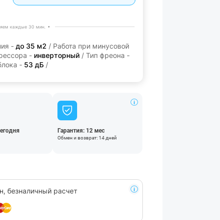
яем каждые 30 мин.
ия -
до 35 м2
/ Работа при минусовой
рессора -
инверторный
/ Тип фреона -
блока -
53 дБ
/
сегодня
Гарантия: 12 мес
Обмен и возврат: 14 дней
н, безналичный расчет