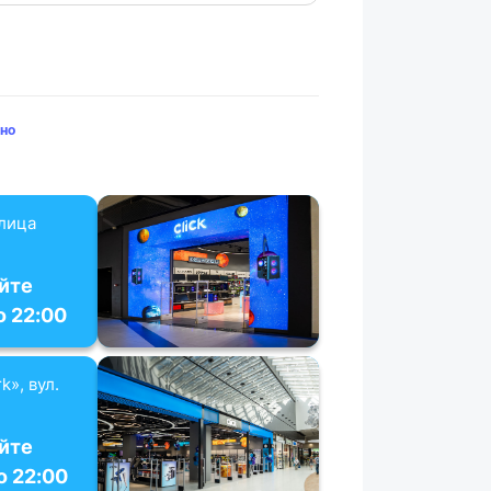
но
улица
йте
о 22:00
k», вул.
йте
о 22:00