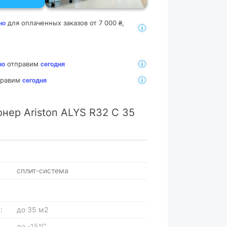
для оплаченных заказов от 7 000 ₴,
но
отправим
но
сегодня
тправим
сегодня
нер Ariston ALYS R32 C 35
)
сплит-система
:
до 35 м2
до -15°C