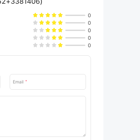
52+3381406)
0
0
0
0
0
Email
*