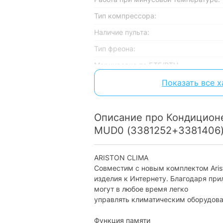
Тип компрессора:
Наличие пульта:
Тип фреона:
Маркировка по БТЕ/BTU:
Режим работы:
Показать все 
Основные режимы работы
Описание про Кондиционе
Охлаждение:
MUD0 (3381252+3381406
Обогрев:
Осушение:
ARISTON CLIMA
Совместим с новым комплектом Arist
Ночной режим (режим сна):
изделия к Интернету. Благодаря пр
Турбо-режим:
могут в любое время легко
управлять климатическим оборудова
Особенности
Функция памяти