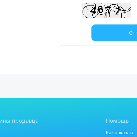
От
ины продавца
Помощь
Как заказать