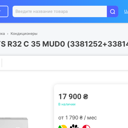
г
U
ика
Кондиционеры
YS R32 C 35 MUD0 (3381252+3381
17 900 ₴
В наличии
от 1 790 ₴ / мес