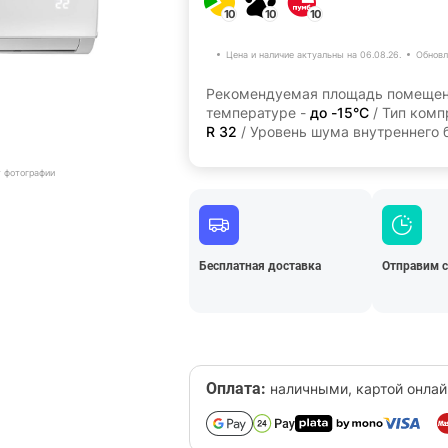
10
10
10
Цена и наличие актуальны на 06.08.26.
Обновл
Рекомендуемая площадь помещен
температуре -
до -15°C
/ Тип комп
R 32
/ Уровень шума внутреннего 
т фотографии
Бесплатная доставка
Отправим 
Оплата:
наличными, картой онлай