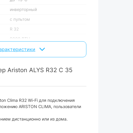
инверторный
с пультом
R 32
9000 BTU
охлаждение + обогрев + осушение
характеристики
р Ariston ALYS R32 C 35
есть
)
есть
есть
on Clima R32 Wi-Fi для подключения
есть
иложению ARISTON CLIMA, пользователи
есть
нием дистанционно или из дома.