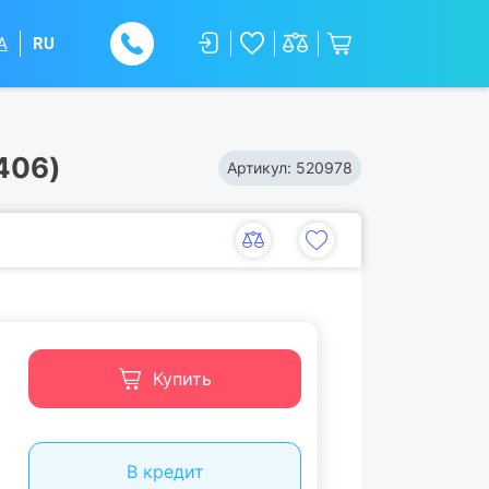
A
RU
406)
Артикул:
520978
Купить
В кредит