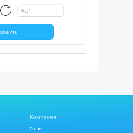
Код
*
править
Компания
О нас