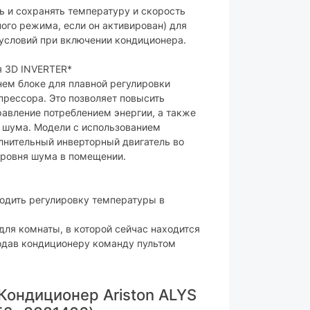
опционально
ь и сохранять температуру и скорость
с дисплеем
ного режима, если он активирован) для
условий при включении кондиционера.
реннего блока
я 3D INVERTER*
53 дБ
нем блоке для плавной регулировки
прессора. Это позволяет повысить
805x285x194 мм
равление потреблением энергии, а также
7,6 кг
 шума. Модели с использованием
лнительный инверторный двигатель во
белый
уровня шума в помещении.
него блока
64 дБ
одить регулировку температуры в
720х495х270 мм
ля комнаты, в которой сейчас находится
подав кондиционеру команду пультом
23,2 кг
ара могут изменяться производителем
Кондиционер Ariston ALYS