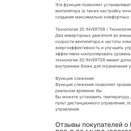
Wi-Fi управление:
Эта функция позволяет устанавливат
Наличие дисплея:
вентилятора (а также настройку ноч
создания максимально комфортных 
Физические характеристики внут
Технология 2D INVERTER / Технологи
Уровень шума внутреннего блока:
Два инверторных двигателя во внеш
скорости вентилятора и частоты ком
Габариты:
энергоэффективность и улучшить уп
Вес:
эффективно контролировать уровень
технологии 3D INVERTER имеют допо
Цвет:
внутреннем блоке для ограничения 
Физические характеристики внеш
Функция слежения
Шум :
Функция слежения позволяет произв
реальном времени. Вы
Габариты :
Вы можете установить температуру д
пульт дистанционного управления, 
Вес :
управления.
Характеристики и комплектация тов
без уведомления.
Отзывы покупателей о 