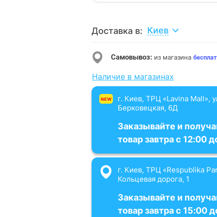
Киев
Доставка в:
Самовывоз:
из магазина
бесплат
Наличие в магазинах
г. Киев, ТРЦ «Lavina Mall», 
NEW
Берковецкая, 6Д
Заказывайте и получа
товар завтра с 12:00 д
г. Киев, ТРЦ «Respublika Par
Кольцевая дорога, 1
Заказывайте и получа
товар завтра с 15:00 д