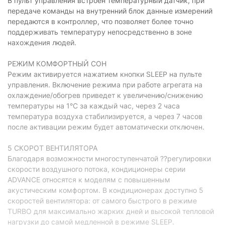
В пульт управления встроен температурный датчик, при
(рециркуляция):
передаче команды на внутренний блок данные измерений
Ночной режим (режим
передаются в контроллер, что позволяет более точно
есть
сна):
поддерживать температуру непосредственно в зоне
нахождения людей.
Автоматический режим:
есть
Турбо-режим:
есть
РЕЖИМ КОМФОРТНЫЙ СОН
Режим активируется нажатием кнопки SLEEP на пульте
Технические характеристики
управления. Включение режима при работе агрегата на
охлаждение/обогрев приведет к увеличению/снижению
Мощность охлаждения:
2,64 кВт
температуры на 1°С за каждый час, через 2 часа
Мощность обогрева:
температура воздуха стабилизируется, а через 7 часов
2,64 кВт
после активации режим будет автоматически отключен.
EER:
2,70
5 СКОРОТ ВЕНТИЛЯТОРА
COP :
3,1
Благодаря возможности многоступенчатой ??регулировки
Энергопотребление при
скорости воздушного потока, кондиционеры серии
0,775 кВт
охлаждении:
ADVANCE относятся к моделям с повышенным
акустическим комфортом. В кондиционерах доступно 5
Энергопотребление при
0,734 кВт
обогреве:
скоростей вентилятора: от самого быстрого в режиме
TURBO для максимально жарких дней и высокой тепловой
Особенности
нагрузки до самой медленной в режиме SLEEP.