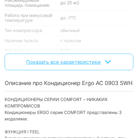
Рекомендуемая
до 25 м2
площадь помещения:
Работа при минусовой
до -7°C
температуре:
Тип компрессора:
обычный
Наличие пульта:
с пультом
Тип фреона:
R 32
Маркировка по
Показать все характеристики
9000 BTU
БТЕ/BTU:
охлаждение + обогрев +
Режим работы:
рециркуляция + осушение
Описание про Кондиционер Ergo AC 0903 SWН
Основные режимы работы
КОНДИЦИОНЕРЫ СЕРИИ COMFORT – НИКАКИХ
Охлаждение:
есть
КОМПРОМИСОВ
Кондиционеры ERGO серии COMFORT представлены 3
Обогрев:
есть
моделями:
Осушение:
есть
ФУНКЦИЯ I FEEL
Вентиляция
есть