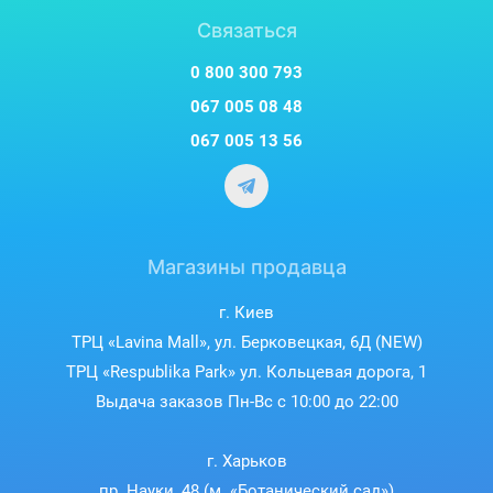
подсветка экрана, позволяющая удобно пользоваться
пультом даже ночью.
Связаться
РЕЖИМ TURBO
0 800 300 793
Режим высокой мощности активирует максимальную
067 005 08 48
производительность кондиционера в заданном режиме
работы и позволяет быстрее добиться требуемой
067 005 13 56
температуры. Функционирование в данном режиме не
превышает 15 минут.
Магазины продавца
г. Киев
ТРЦ «Lavina Mall», ул. Берковецкая, 6Д (NEW)
ТРЦ «Respublika Park» ул. Кольцевая дорога, 1
Выдача заказов Пн-Вс с 10:00 до 22:00
г. Харьков
пр. Науки, 48 (м. «Ботанический сад»)