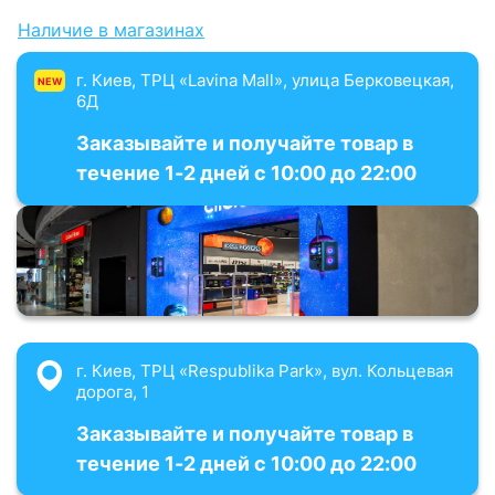
Наличие в магазинах
г. Киев, ТРЦ «Lavina Mall», улица Берковецкая,
NEW
6Д
Заказывайте и получайте товар в
течение 1-2 дней с 10:00 до 22:00
г. Киев, ТРЦ «Respublika Park», вул. Кольцевая
дорога, 1
Заказывайте и получайте товар в
течение 1-2 дней с 10:00 до 22:00