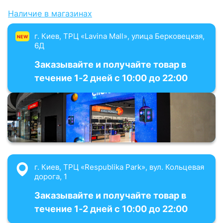
Наличие в магазинах
г. Киев, ТРЦ «Lavina Mall», улица Берковецкая,
NEW
6Д
Заказывайте и получайте товар в
течение 1-2 дней с 10:00 до 22:00
г. Киев, ТРЦ «Respublika Park», вул. Кольцевая
дорога, 1
Заказывайте и получайте товар в
течение 1-2 дней с 10:00 до 22:00