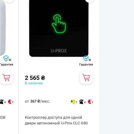
12
12
Гарантия
Гарантия
2 565 ₴
В наличии
от
/мес.
367 ₴
4
7
7
4
7
02B
Контроллер доступа для одной
двери автономный U-Prox CLC G80