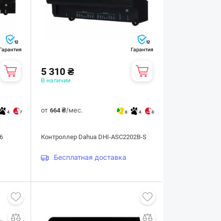
12
12
Гарантия
Гарантия
5 310 ₴
В наличии
от
/мес.
664 ₴
4
7
8
4
8
6
Контроллер Dahua DHI-ASC2202B-S
Бесплатная доставка