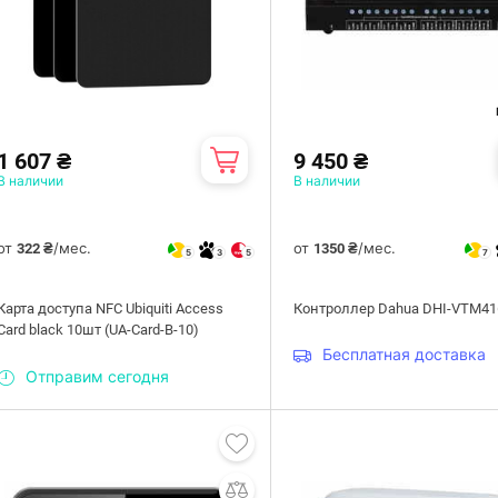
1 607 ₴
9 450 ₴
В наличии
В наличии
от
/мес.
от
/мес.
322 ₴
1350 ₴
5
3
5
7
Карта доступа NFC Ubiquiti Access
Контроллер Dahua DHI-VTM41
Card black 10шт (UA-Card-B-10)
Бесплатная доставка
Отправим сегодня