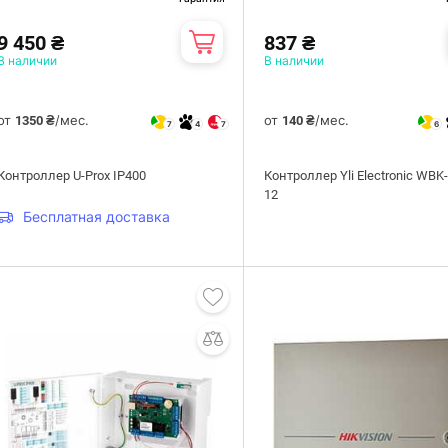
9 450 ₴
837 ₴
В наличии
В наличии
от
/мес.
от
/мес.
1350 ₴
140 ₴
7
4
7
6
Контроллер U-Prox IP400
Контроллер Yli Electronic WBK-
12
Бесплатная доставка