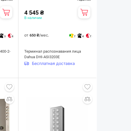
4 545 ₴
В наличии
от
/мес.
650 ₴
3
6
7
4
7
400-2-
Терминал распознавания лица
Dahua DHI-ASI3203E
Бесплатная доставка