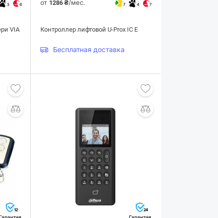
от
/мес.
1286 ₴
3
6
7
4
7
ери VIA
Контроллер лифтовой U-Prox IC E
Бесплатная доставка
12
24
Гарантия
Гарантия