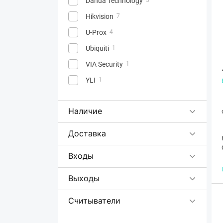
Dahua Technology
Hikvision
7
U-Prox
4
Ubiquiti
1
VIA Security
1
YLI
1
Наличие
Доставка
Входы
Выходы
Считыватели