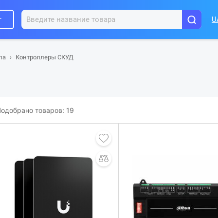
г
U
па
Контроллеры СКУД
одобрано товаров:
19