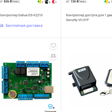
от
/мес.
от
/мес.
836 ₴
136 ₴
7
4
7
6
Контроллер Dahua DS-K2210
Контроллер доступа для 1 дв
Security VC-01P
Бесплатная доставка
12
Гарантия