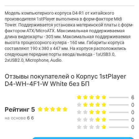
Расположение портов:
на верхней панели
USB 2.0:
2
Модель компьютерного корпуса D4-R1 от китайского
производителя 1stPlayer выполнена в форм-факторе Midi
USB 3.х:
1
Tower. Поддерживается установка материнской платы с форм-
фактором ATX/MicroATX. Максимальная поддерживаемая
Аудио разъемы:
2
длина видеокарты - 305 мм. Максимальная поддерживаемая
высота процессорного кулера - 160 мм. Габариты корпуса
Отсеки и слоты
составляют 190 х 380 х 447 мм. На корпусе расположились
следующие передние порты ввода/вывода - 1хUSB3.0,
Слоты карт расширения:
7
2хUSB2.0, Мicrophone, Audio.
Количество отсеков 2.5":
1
Отзывы покупателей о Корпус 1stPlayer
Количество отсеков 3.5":
2
D4-WH-4F1-W White без БП
Установленные вентиляторы
6
Установленные вентиляторы на
3 х 120 мм
0
передней панели:
Рейтинг 5
0
Установленные вентиляторы на задней
на основе
6 6
1 х 120 мм
0
панели:
0
Возможные места под вентиляторы