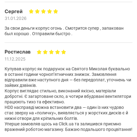
Толщина металла:
0.45 мм
Сергей
31.01.2026
Материал корпуса:
металл/стекло
За свои деньги корпус огонь . Смотрится супер , запакован
Вес:
3.9 кг
был хорошо . Отправили быстро .
Цвет:
White
Ростислав
Габариты
11.12.2025
Высота:
447 мм
Купував корпус як подарунок на Святого Миколая буквально
Ширина:
190 мм
в останні години чорноп’ятничних знижок. Замовлення
відправили вже наступного дня — без передоплат, уточнень чи
Глубина:
380 мм
зайвих дзвінків.
Корпус виглядає стильно, виконаний якісно, матеріали
Характеристики и комплектация товара могут изменяться
добротні. Є загартоване скло, а чотири вбудовані вентилятори
производителем без уведомления.
працюють тихо та ефективно.
HDD насправді можна встановити два — один із них чудово
стає зверху на «поличку», виявляється у жорстких дисків є й
нижні отвори для кріпильних болтів.
Уперше замовляв щось на Click.ua та залишився приємно
вражений роботою магазину. Бажаю подальшого процвітання!