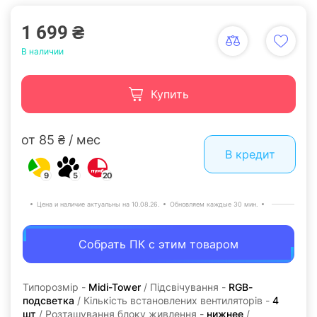
1 699 ₴
В наличии
Купить
от 85 ₴ / мес
В кредит
9
5
20
Цена и наличие актуальны на 10.08.26.
Обновляем каждые 30 мин.
Собрать ПК с этим товаром
Типорозмір -
Midi-Tower
/ Підсвічування -
RGB-
подсветка
/ Кількість встановлених вентиляторів -
4
шт
/ Розташування блоку живлення -
нижнее
/