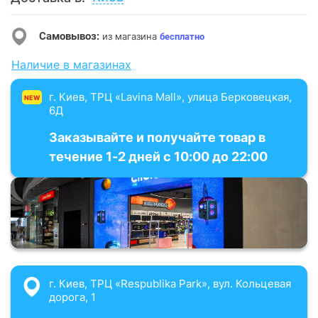
Самовывоз:
из магазина
бесплатно
Наличие в магазинах
г. Киев, ТРЦ «Lavina Mall», улица Берковецкая,
NEW
6Д
Заказывайте и получайте товар в
течение 1-2 дней с 10:00 до 22:00
г. Киев, ТРЦ «Respublika Park», вул. Кольцевая
дорога, 1