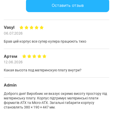
Передняя панель (опция):
3 х 120 мм
Оставить отзыв
Верхняя панель (опция):
2 х 120 мм
Задняя панель (опция):
1 х 120 мм
Vasyl
Возможность установки системы водяного
06.07.2026
охлаждения
Брав цей корпус все супер кулера працюють тихо
На верхней панели:
240 мм
Артем
Блок питания
12.06.2026
Мощность блока питания:
без блока питания
Какая высота под материнскую плату внутри?
Расположение блока питания:
нижнее
Дополнительно
Admin
Максимальная длина видеокарты:
305 мм
Доброго дня! Виробник не вказує окремо висоту простору під
материнську плату. Корпус підтримує материнські плати
Максимальная высота кулера CPU:
160 мм
форматів ATX та Micro-ATX. Загальні габарити корпусу
становлять 380 × 190 × 447 мм.
Физические характеристики