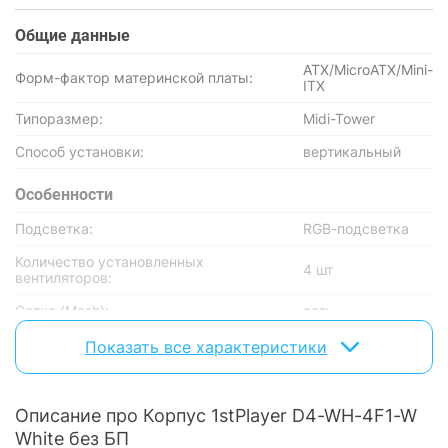
Общие данные
ATX/MicroATX/Mini-
Форм-фактор материнской платы:
ITX
Типоразмер:
Midi-Tower
Способ установки:
вертикальный
Особенности
Подсветка:
RGB-подсветка
Количество установленных
4 шт
вентиляторов:
Сетка (Mesh):
есть
Пылевой фильтр:
есть
Показать все характеристики
Наличие бокового окна:
с боковым окном
Описание про Корпус 1stPlayer D4-WH-4F1-W
Разъемы на передней панели
White без БП