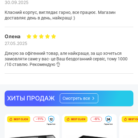
30.09.2025
аппаратный арсенал с элегантной и современной
боковой панелью из закаленного стекла.
Класний корпус, виглядає гарно, все працює. Магазин
доставляє день в день, найкращі :)
Олена
27.05.2025
Дякую за офігенний товар, але найкраще, за що хочеться
замовляти саме у вас- це Ваш бездоганний сервіс, тому 1000
/10 ставлю. Рекомендую 👌
Поддержка компонентов
ХИТЫ ПРОДАЖ
Смотреть все
MSI MAG
Этот корпус
предлагает широкую
-11%
-6%
12
24
BEST CLICK
BEST CLICK
BEST C
совместимость с аппаратными компонентами ПК.
Гарантия
Гарантия
Поддержка материнских плат Micro-ATX с разъемами