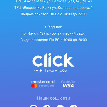
ТРЦ «Lavina Mall», ул. Берковецкая, 6Д (NEW)
ТРЦ «Respublika Park» ул. Кольцевая дорога, 1
MSI
Игровые корпуса
имеют функции, которые
упрощают сборку системы.
Выдача заказов Пн-Вс с 10:00 до 22:00
ARGB-FAN контроллер
г. Харьков
пр. Науки, 48 (м. «Ботанический сад»)
Благодаря встроенной плате управления пользователи
Выдача заказов Пн-ВС с 10:00 до 20:00
могут легко и интуитивно управлять световыми
эффектами и удобно регулировать скорость вращения
вентиляторов.
Наши соц. сети