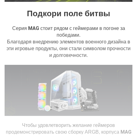
Количество отсеков 2.5"/ 3.5":
2
Подкори поле битвы
Установленные вентиляторы
MAG
Серия
стоит рядом с геймерами в погоне за
Установленные вентиляторы на
3 x 120 мм
боковой панели:
победами.
Благодаря внедрению элементов военного дизайна в
Установленные вентиляторы на
1 х 120 мм
эти игровые продукты, они стали символом прочности
нижней панели:
и долговечности.
Возможные места под вентиляторы
3 х 120 мм / 3 х 140
Верхняя панель (опция):
мм
Задняя панель (опция):
1 х 120 мм
3 х 120 мм / 2 х 140
Нижняя панель (опция):
мм
3 х 120 мм / 2 х 140
Боковая панель (опция):
мм
Чтобы удовлетворить желание геймеров
Возможность установки системы водяного
MAG
продемонстрировать свою сборку ARGB, корпуса