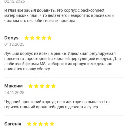
02.12.2025
выразительный дизайн корпуса в стиле символов и
MSI MAG
характерных линий
.
И главное забыл добавить, это корпус с back-connect
материнских план, что делает его невероятно красивым и
чистым кто не любит все эти провода.
Denys
01.12.2025
Лучший корпус из всех на рынке. Идеальная регулируемая
подсветка , просторный с хорошей циркуляцией воздуха. Для
любителей фирмы MSI и сборок с их продуктом идеально
впишется в вашу сборку
Максим
Кнопка INSTA-LIGHT
24.11.2025
Чудовий просторий корпус, вентилятори в комплекті та
Управляйте подсветкой вентиляторов с помощью
горизонтальний кронштейн для відеокарти, супер
кнопки LED через установленную плату управления,
чтобы создать свою собственную атмосферу ARGB-
Євгенія
подсветки. Продемонстрируйте свой впечатляющий