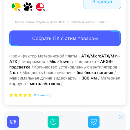
В кредит
5
3
5
Цена и наличие актуальны на 07.08.26.
Обновляем каждые 30 мин.
Собрать ПК с этим товаром
Форм-фактор материнской платы -
ATX/MicroATX/Mini-
ATX
/ Типоразмер -
Midi-Tower
/ Подсветка -
ARGB-
подсветка
/ Количество установленных вентиляторов -
4 шт
/ Мощность блока питания -
без блока питания
/
Максимальная длина видеокарты -
380 мм
/ Материал
корпуса -
металл/стекло
/
Отзывы (6)