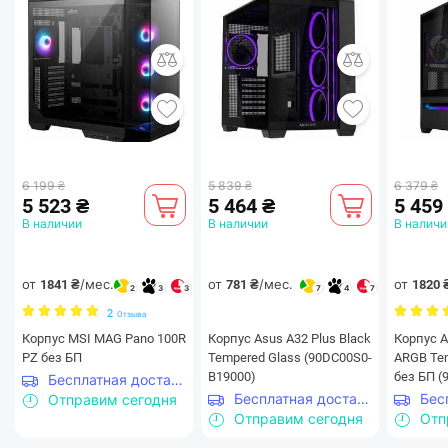
на задней стороне упрощает не только процесс
установки, но и укладку кабелей.
6 199 ₴
5 839 ₴
6 379 ₴
5 523 ₴
5 464 ₴
5 459
В наличии
В наличии
В наличи
от
/мес.
от
/мес.
от
1841 ₴
781 ₴
1820 
2
3
3
7
4
7
Совместимость компонентов
2
Отзыва
Корпус MSI MAG Pano 100R
Корпус Asus A32 Plus Black
Корпус A
PZ без БП
Tempered Glass (90DC00S0-
ARGB Tem
B19000)
без БП (
Бесплатная доставка
Бесплатная доставка
Отправим сегодня
Отправим сегодня
Отп