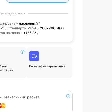
яем каждые 30 мин.
улировка -
наклонный
/
32"
/ Стандарты VESA -
200х200 мм
/
гол наклона -
+15/-3°
/
24 мес
По тарифам перевозчика
ат: 14 дней
н, безналичный расчет