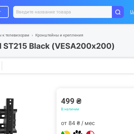
г
U
ы к телевизорам
Кронштейны и крепления
el ST215 Black (VESA200х200)
499 ₴
В наличии
от 84 ₴ / мес