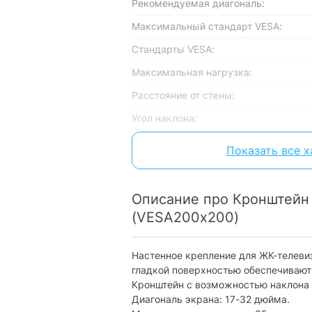
Рекомендуемая диагональ:
Максимальный стандарт VESA:
Стандарты VESA:
Максимальная нагрузка:
Расстояние от стены:
Угол наклона:
Количество степеней свободы:
Показать все 
Цвет:
Характеристики и комплектация тов
Описание про Кронштейн X-
без уведомления.
(VESA200х200)
Настенное крепление для ЖК-телеви
гладкой поверхностью обеспечивают
Кронштейн с возможностью наклона – 
Диагональ экрана: 17-32 дюйма.