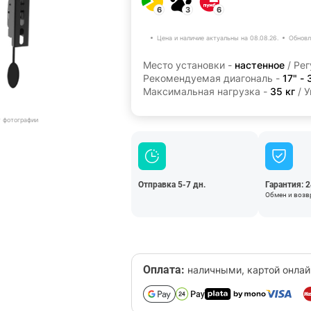
6
3
6
Цена и наличие актуальны на 08.08.26.
Обновл
Место установки -
настенное
/ Рег
Рекомендуемая диагональ -
17" - 
Максимальная нагрузка -
35 кг
/ У
т фотографии
Отправка 5-7 дн.
Гарантия: 
Обмен и возвр
Оплата:
наличными, картой онлай