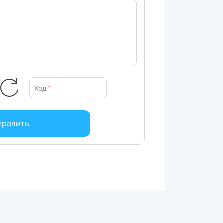
Код
*
править