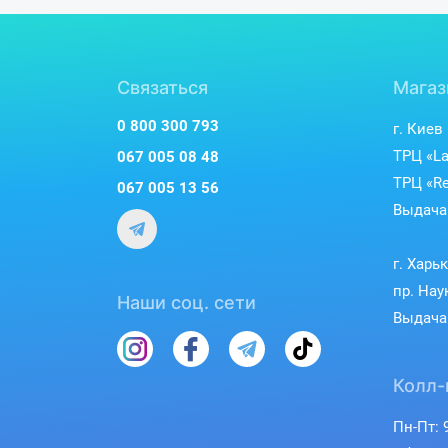
Связаться
Магаз
0 800 300 793
г. Киев
ТРЦ «La
067 005 08 48
ТРЦ «Re
067 005 13 56
Выдача 
г. Харь
пр. Нау
Наши соц. сети
Выдача 
Колл-
Пн-Пт: 9