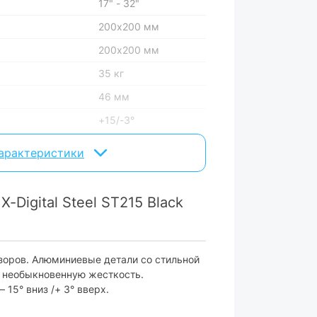
17" - 32"
200х200 мм
200х200 мм
35 кг
46 мм
+15/-3°
1
характеристики
черный
ара могут изменяться производителем
Digital Steel ST215 Black
зоров. Алюминиевые детали со стильной
 необыкновенную жесткость.
15° вниз /+ 3° вверх.