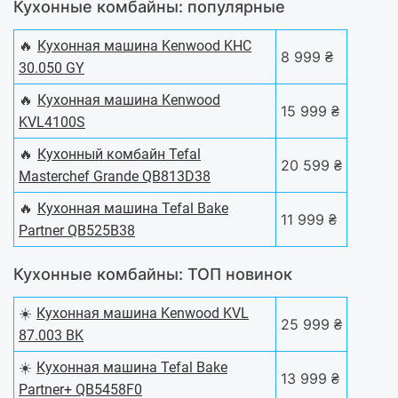
Кухонные комбайны: популярные
🔥
Кухонная машина Kenwood KHC
8 999 ₴
30.050 GY
🔥
Кухонная машина Kenwood
15 999 ₴
KVL4100S
🔥
Кухонный комбайн Tefal
20 599 ₴
Masterchef Grande QB813D38
🔥
Кухонная машина Tefal Bake
11 999 ₴
Partner QB525B38
Кухонные комбайны: ТОП новинок
☀️
Кухонная машина Kenwood KVL
25 999 ₴
87.003 BK
☀️
Кухонная машина Tefal Bake
13 999 ₴
Partner+ QB5458F0