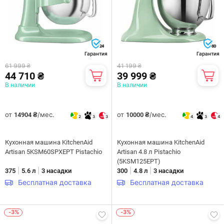
24
60
Гарантия
Гарантия
61 999 ₴
41 199 ₴
44 710 ₴
39 999 ₴
В наличии
В наличии
от
/мес.
от
/мес.
14904 ₴
10000 ₴
2
3
3
4
3
4
Кухонная машина KitchenAid
Кухонная машина KitchenAid
Artisan 5KSM60SPXEPT Pistachio
Artisan 4.8 л Pistachio
(5KSM125EPT)
|
|
|
|
375
5.6 л
3 насадки
300
4.8 л
3 насадки
Бесплатная доставка
Бесплатная доставка
-3%
-3%