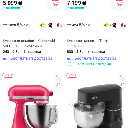
5 099 ₴
7 199 ₴
В наличии
В наличии
от
/мес.
от
/мес.
1020 ₴
424 ₴
5
3
5
17
9
10
Кухонный комбайн KitchenAid
Кухонная машина Tefal
5KFC3516EER красный
QB161H38
|
|
|
|
240
0.8 л
3 насадки
800
4.8 л
4 насадки
Бесплатная доставка
Бесплатная доставка
Отправим сегодня
-17%
-21%