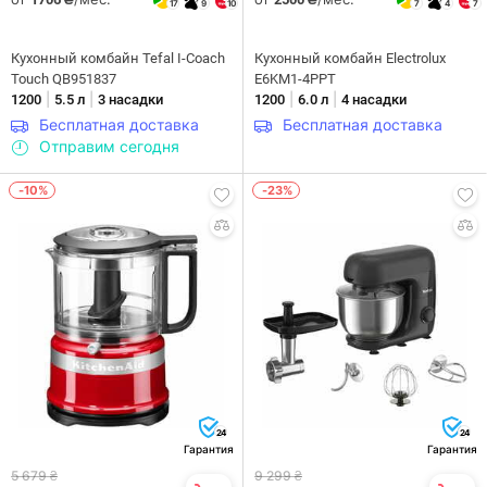
17
9
10
7
4
7
Кухонный комбайн Tefal I-Coach
Кухонный комбайн Electrolux
Touch QB951837
E6KM1-4PPT
|
|
|
|
1200
5.5 л
3 насадки
1200
6.0 л
4 насадки
Бесплатная доставка
Бесплатная доставка
Отправим сегодня
-10%
-23%
24
24
Гарантия
Гарантия
5 679 ₴
9 299 ₴