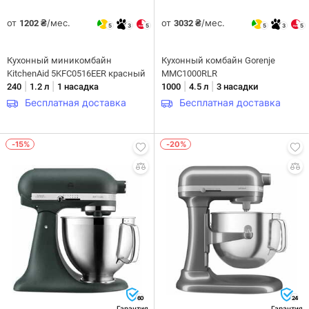
от
/мес.
от
/мес.
1202 ₴
3032 ₴
5
3
5
5
3
5
Кухонный миникомбайн
Кухонный комбайн Gorenje
KitchenAid 5KFC0516EER красный
MMC1000RLR
|
|
|
|
240
1.2 л
1 насадка
1000
4.5 л
3 насадки
Бесплатная доставка
Бесплатная доставка
-15%
-20%
60
24
Гарантия
Гарантия