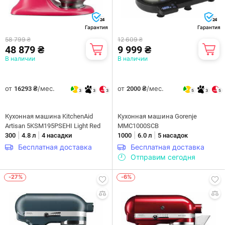
24
24
Гарантия
Гарантия
58 799 ₴
12 609 ₴
48 879 ₴
9 999 ₴
В наличии
В наличии
от
/мес.
от
/мес.
16293 ₴
2000 ₴
3
3
3
5
3
5
Кухонная машина KitchenAid
Кухонная машина Gorenje
Artisan 5KSM195PSEHI Light Red
MMC1000SCB
|
|
|
|
300
4.8 л
4 насадки
1000
6.0 л
5 насадок
Бесплатная доставка
Бесплатная доставка
Отправим сегодня
-27%
-6%