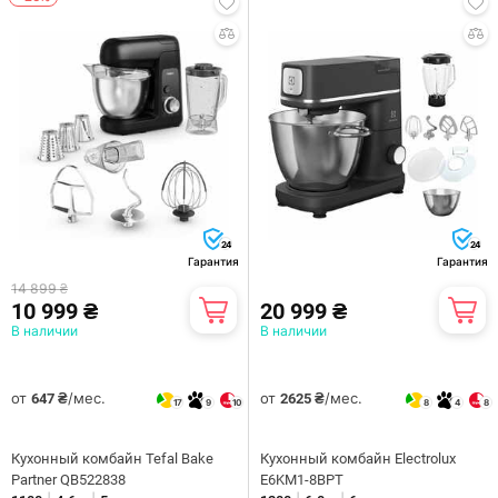
24
24
Гарантия
Гарантия
14 899 ₴
10 999 ₴
20 999 ₴
В наличии
В наличии
от
/мес.
от
/мес.
647 ₴
2625 ₴
17
9
10
8
4
8
Кухонный комбайн Tefal Bake
Кухонный комбайн Electrolux
Partner QB522838
E6KM1-8BPT