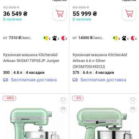
42 999 ₴
69 999 ₴
36 549 ₴
55 999 ₴
В наличии
В наличии
от
/мес.
от
/мес.
7310 ₴
14000 ₴
5
3
5
4
3
4
Кухонная машина KitchenAid
Кухонная машина KitchenAid
Artisan 5KSM175PSEJP Juniper
Artisan 6.6 л Silver
(5KSM70SHXECU)
|
|
|
|
300
4.8 л
4 насадки
375
6.6 л
4 насадки
Бесплатная доставка
Бесплатная доставка
-28%
-3%