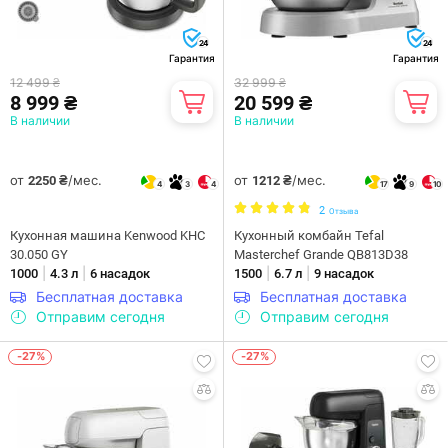
24
24
Гарантия
Гарантия
12 499 ₴
32 999 ₴
8 999 ₴
20 599 ₴
В наличии
В наличии
от
/мес.
от
/мес.
2250 ₴
1212 ₴
4
3
4
17
9
10
2
Отзыва
Кухонная машина Kenwood KHC
Кухонный комбайн Tefal
30.050 GY
Masterchef Grande QB813D38
|
|
|
|
1000
4.3 л
6 насадок
1500
6.7 л
9 насадок
Бесплатная доставка
Бесплатная доставка
Отправим сегодня
Отправим сегодня
-27%
-27%