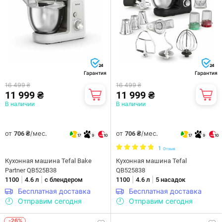
24
24
Гарантия
Гарантия
16 499 ₴
16 499 ₴
11 999 ₴
11 999 ₴
В наличии
В наличии
от
/мес.
от
/мес.
706 ₴
706 ₴
17
9
10
17
9
10
1
Отзыв
Кухонная машина Tefal Bake
Кухонная машина Tefal
Partner QB525B38
QB525838
|
|
|
|
1100
4.6 л
с блендером
1100
4.6 л
5 насадок
Бесплатная доставка
Бесплатная доставка
Отправим сегодня
Отправим сегодня
-26%