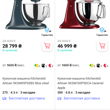
24
24
Гарантия
Гарантия
39 699 ₴
49 999 ₴
28 799 ₴
46 999 ₴
В наличии
В наличии
от
/мес.
от
/мес.
9600 ₴
9400 ₴
2
3
3
5
3
5
Кухонная машина KitchenAid
Кухонная машина KitchenAid
Artisan 5KSM95PSEBS Blue steel
Artisan 5KSM185PSECA Caramel
Apple
|
|
|
|
275
4.3 л
3 насадки
300
4.8 л
3 насадки
Бесплатная доставка
Бесплатная доставка