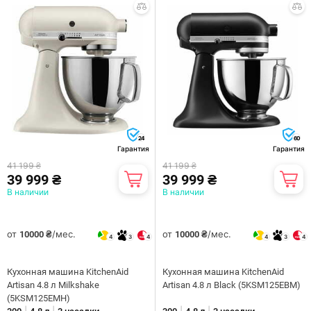
24
60
Гарантия
Гарантия
41 199 ₴
41 199 ₴
39 999 ₴
39 999 ₴
В наличии
В наличии
от
/мес.
от
/мес.
10000 ₴
10000 ₴
4
3
4
4
3
4
Кухонная машина KitchenAid
Кухонная машина KitchenAid
Artisan 4.8 л Milkshake
Artisan 4.8 л Black (5KSM125EBM)
(5KSM125EMH)