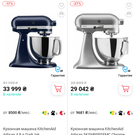
-17%
-27%
24
24
Гарантия
Гарантия
41 199 ₴
39 699 ₴
33 999 ₴
29 042 ₴
В наличии
В наличии
от
/мес.
от
/мес.
8500 ₴
9681 ₴
4
3
4
3
3
3
Кухонная машина KitchenAid
Кухонная машина KitchenAid
Artisan 4.8 л Dark Ink
Artisan 5KSM95PSEMC Chrome