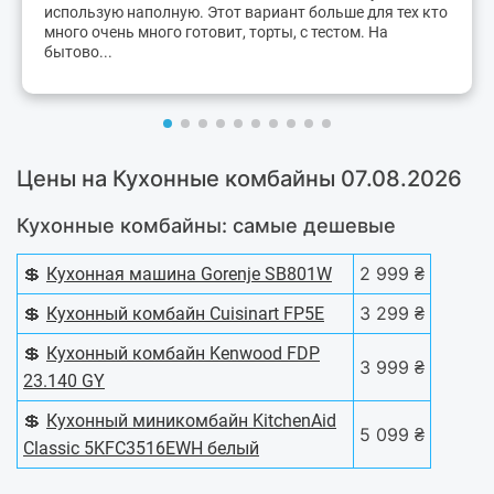
использую наполную. Этот вариант больше для тех кто
много очень много готовит, торты, с тестом. На
бытово...
Цены на Кухонные комбайны 07.08.2026
Кухонные комбайны: самые дешевые
💲
2 999 ₴
Кухонная машина Gorenje SB801W
💲
3 299 ₴
Кухонный комбайн Cuisinart FP5E
💲
Кухонный комбайн Kenwood FDP
3 999 ₴
23.140 GY
💲
Кухонный миникомбайн KitchenAid
5 099 ₴
Classic 5KFC3516EWH белый