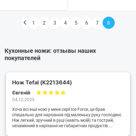
1
2
3
4
5
6
7
8
Кухонные ножи: отзывы наших
покупателей
Нож Tefal (K2213644)
Євгеній
04.12.2025
Хоча всі інші ножі у мене серії Ice Force, це брав
спеціально для нарізання під маленьку руку господині.
Ніж легкий, зручний в руці (навіть моїй) та гострий,
незамінний в нарізанні не габаритних продуктів....