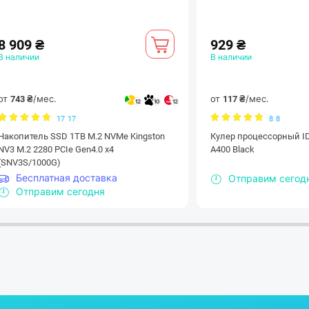
8 909 ₴
929 ₴
В наличии
В наличии
от
/мес.
от
/мес.
743 ₴
117 ₴
12
10
12
17
17
8
8
Накопитель SSD 1TB M.2 NVMe Kingston
Кулер процессорный ID-
NV3 M.2 2280 PCIe Gen4.0 x4
A400 Black
(SNV3S/1000G)
Бесплатная доставка
Отправим сегод
Отправим сегодня