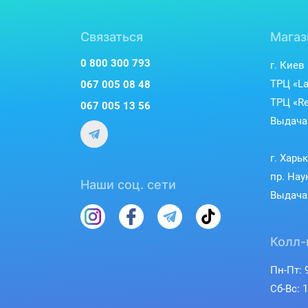
Связаться
Магаз
0 800 300 793
г. Киев
ТРЦ «La
067 005 08 48
ТРЦ «Re
067 005 13 56
Выдача 
г. Харь
пр. Нау
Наши соц. сети
Выдача 
Колл-
Пн-Пт: 9
Сб-Вс: 1