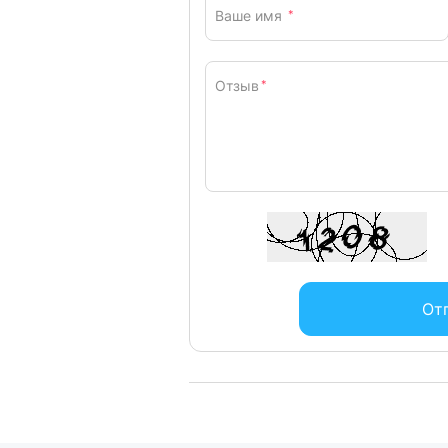
подвергается разнообразным тестам
Ваше имя
*
поэтому их надежность превосходит
Для всех любителей хорошего звуча
Инновационные инженерные решения
Отзыв
*
залог высокого качества встроенно
Энергетический процессор (EPU)
Специальный EPU-чип от ASUS оптим
позволяя достичь существенной эко
особый режим работы, в котором от
контролеров периферийных устройст
Поддержка интерфейса M.2
Интерфейс M.2 обеспечивает скорост
От
идеально подходит для подключени
накопителей.