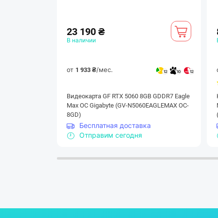
23 190 ₴
В наличии
от
/мес.
1 933 ₴
12
10
12
Видеокарта GF RTX 5060 8GB GDDR7 Eagle
Max OC Gigabyte (GV-N5060EAGLEMAX OC-
8GD)
Бесплатная доставка
Отправим сегодня