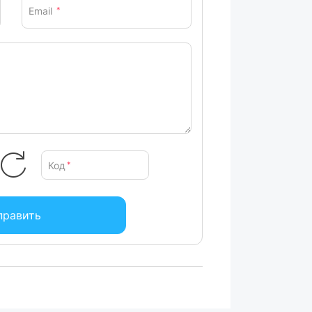
 на протяжении более чем 8 000 часов,
Email
*
 требования промышленных стандартов.
ния
 и высококачественные компоненты –
й аудиосистемы.
изирует энергопотребление компьютера,
номии электричества. Он поддерживает
ключается питание от неиспользуемых
в.
Код
*
ь передачи данных до 32 Гбит/с. Он
править
я современных твердотельных