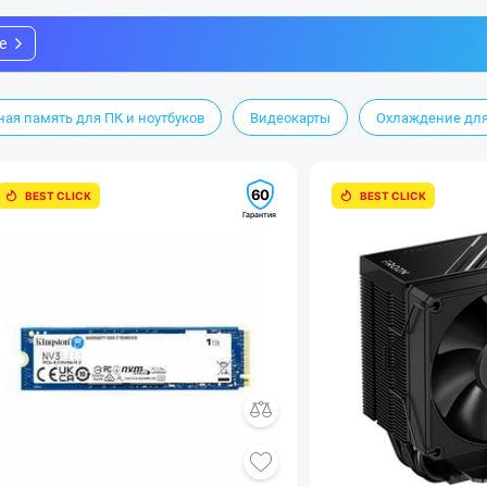
е
ая память для ПК и ноутбуков
Видеокарты
Охлаждение для
60
BEST CLICK
BEST CLICK
Гарантия