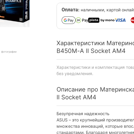
Оплата:
наличными, картой онлай
Характеристики Материнс
B450M-A II Socket AM4
т фотографии
Характеристики и комплектация тов
без уведомления.
Описание про Материнска
II Socket AM4
Безупречная надежность
ASUS – это крупнейший производител
множества инноваций, которые впо
стандартами. Благодаря многолетне