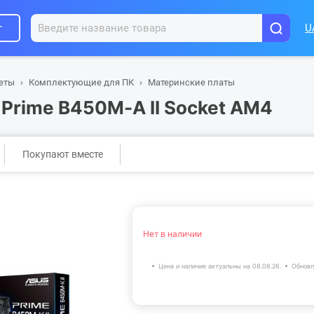
г
U
шеты
Комплектующие для ПК
Материнские платы
 Prime B450M-A II Socket AM4
Покупают вместе
Нет в наличии
Цена и наличие актуальны на 08.08.26.
Обновл