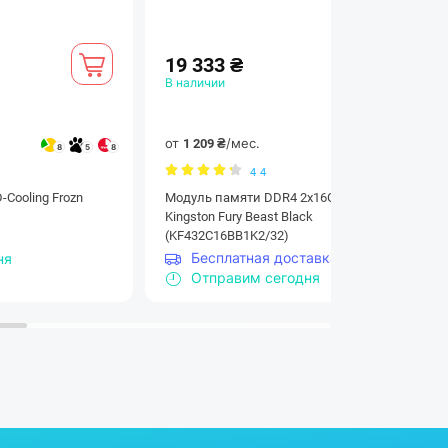
19 333 ₴
В наличии
от
/мес.
1 209 ₴
8
5
8
16
15
16
4
4
Cooling Frozn
Модуль памяти DDR4 2x16GB/3200
Kingston Fury Beast Black
(KF432C16BB1K2/32)
Бесплатная доставка
ня
Отправим сегодня