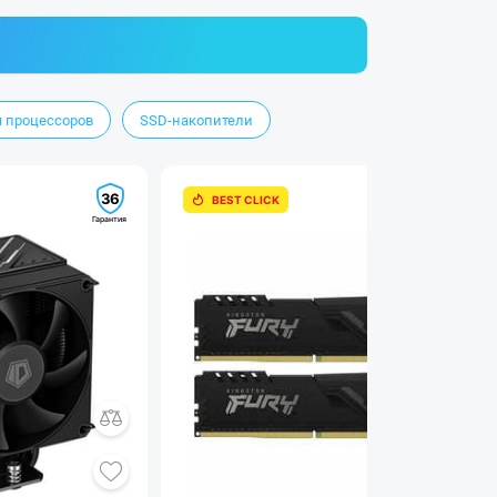
 процессоров
SSD-накопители
36
99
BEST CLICK
Гарантия
Гарантия