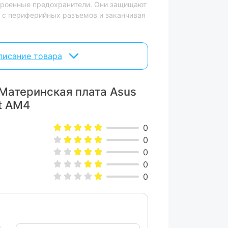
троенные предохранители. Они защищают
я с периферийных разъемов и заканчивая
ии
писание товара
US изготавливается из нержавеющей
да хрома, который обладает
одаря этому она может похвастать
Материнская плата Asus
et AM4
ована полноценная защита от
0
ического электричества.
0
0
0
специалисты проверяют множество
теринскими платами ASUS, что позволяет
0
его компьютера.
адежные продукты. Каждый экземпляр