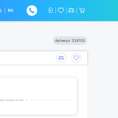
A
RU
Артикул:
324105
яем каждые 30 мин.