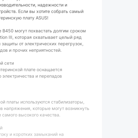
изводительности, надежности и
ройств. Если вы хотите собрать самый
теринскую плату ASUS!
e B450 могут похвастать долгим сроком
ion III, которая охватывает целый ряд
защиты от электрических перегрузок,
дов и прочих неприятностей.
й сети
атеринской плате оснащается
о электричества и перепадов
ой платы используются стабилизаторы,
в напряжения, которые могут возникнуть
е самого высокого качества.
й
току и коротких замыканий на