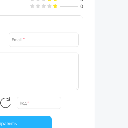
0
Email
*
Код
*
править