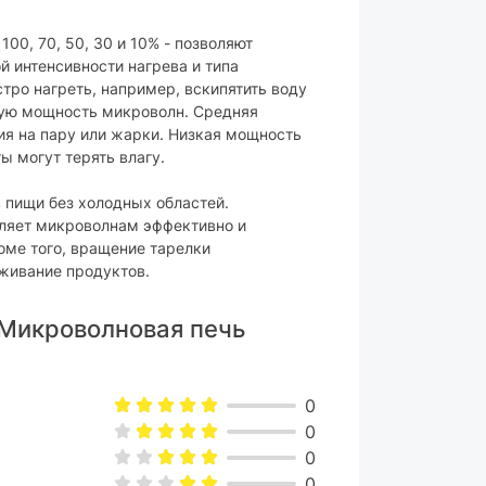
00, 70, 50, 30 и 10% - позволяют
й интенсивности нагрева и типа
механическое
стро нагреть, например, вскипятить воду
кую мощность микроволн. Средняя
ия на пару или жарки. Низкая мощность
ы могут терять влагу.
черный
261 х 455 х 353 мм
 пищи без холодных областей.
ляет микроволнам эффективно и
ара могут изменяться производителем
оме того, вращение тарелки
живание продуктов.
 Микроволновая печь
0
0
0
0