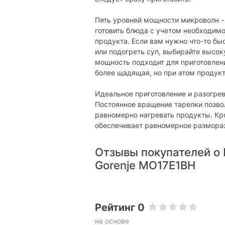
Управление
Пять уровней мощности микроволн - 1
готовить блюда с учетом необходимо
Тип управления:
продукта. Если вам нужно что-то бы
или подогреть суп, выбирайте высо
Физические характеристики
мощность подходит для приготовлен
более щадящая, но при этом продукт
Цвет корпуса:
Габариты (В х Ш х Г):
Идеальное приготовление и разогрев
Постоянное вращение тарелки позво
Характеристики и комплектация тов
равномерно нагревать продукты. Кр
без уведомления.
обеспечивает равномерное размора
Отзывы покупателей о
Gorenje MO17E1BH
Рейтинг 0
на основе