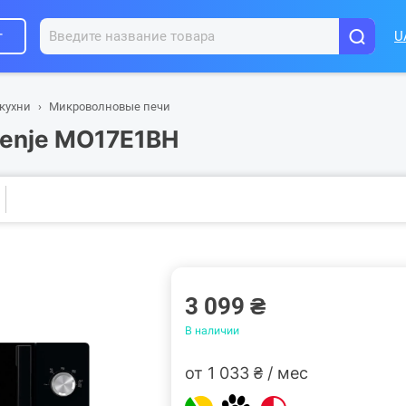
г
U
 кухни
Микроволновые печи
renje MO17E1BH
3 099 ₴
В наличии
от 1 033 ₴ / мес