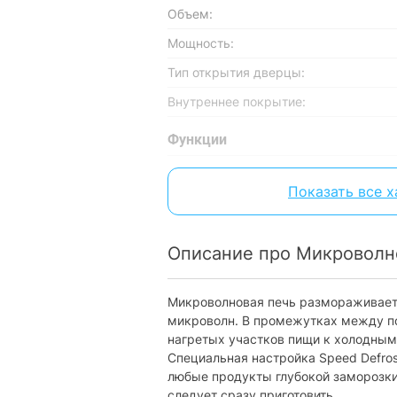
Объем:
Мощность:
Тип открытия дверцы:
Внутреннее покрытие:
Функции
Автоматические программы:
Показать все 
Разогрев:
Размораживание:
Описание про Микроволн
Оснащение
Наличие дисплея:
Микроволновая печь размораживает
микроволн. В промежутках между по
Диаметр поворотного стола:
нагретых участков пищи к холодным
Специальная настройка Speed Defro
Гриль
любые продукты глубокой заморозк
Тип гриля:
следует сразу приготовить.