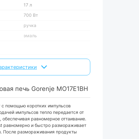
17 л
700 Вт
ручка
эмаль
отсутствуют
характеристики
есть
есть
овая печь Gorenje MO17E1BH
без дисплея
 с помощью коротких импульсов
дачей импульсов тепло передается от
25.5 см
, обеспечивая равномерное оттаивание.
st равномерно и быстро размораживает
и. После размораживания продукты
без гриля