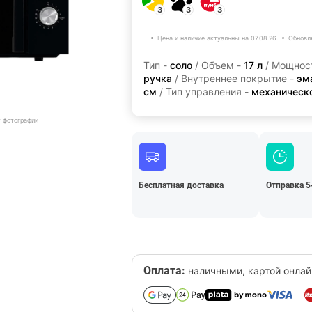
3
3
3
Цена и наличие актуальны на 07.08.26.
Обновл
Тип -
соло
/ Объем -
17 л
/ Мощнос
ручка
/ Внутреннее покрытие -
эм
см
/ Тип управления -
механическ
т фотографии
Бесплатная доставка
Отправка 5
Оплата:
наличными, картой онлай