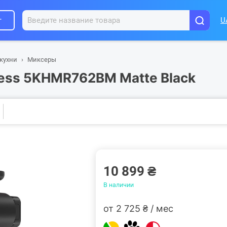
г
U
 кухни
Миксеры
less 5KHMR762BM Matte Black
10 899 ₴
В наличии
от 2 725 ₴ / мес