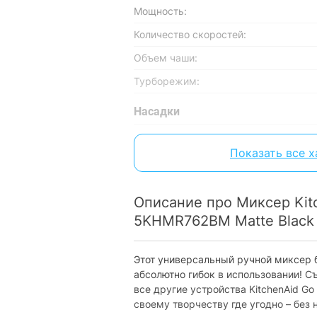
Мощность:
Количество скоростей:
Объем чаши:
Турборежим:
Насадки
Крюки для теста:
Показать все 
Венчик:
Для приготовления пюре:
Описание про Миксер Kitc
Пеновзбиватель:
5KHMR762BM Matte Black
Особенности
Этот универсальный ручной миксер 
Защита от случайного выпадения нас
абсолютно гибок в использовании! Съ
Импульсный режим:
все другие устройства KitchenAid Go
своему творчеству где угодно – без
Отсоединяемая подставка: