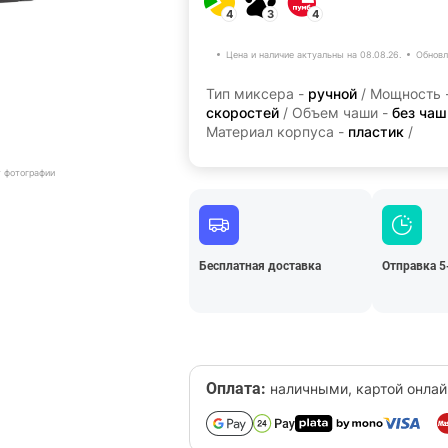
4
3
4
Цена и наличие актуальны на 08.08.26.
Обновл
Тип миксера -
ручной
/ Мощность 
скоростей
/ Объем чаши -
без чаш
Материал корпуса -
пластик
/
т фотографии
Бесплатная доставка
Отправка 5
Оплата:
наличными, картой онлай