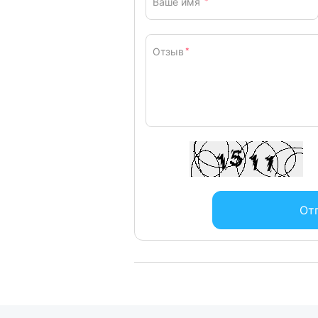
Ваше имя
*
Этот ручной миксер оснащен мощны
стали, идеально подходящими для те
Посмотрите, как они легко обрабат
Отзыв
*
Что делает их «турбомешалками»? И
центральную планку. Это делает их
засор. Их можно мыть в посудомоеч
От