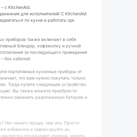
без дисплея
 с KitchenAid.
вижения для исполнителей! С KitchenAid
без таймера
двигаться по кухне и работать где
отсутствует
х приборов также включает в себя
ативный блендер, кофемолку и ручной
черный
иготовления (и последующего приведения
– без кабелей.
1.16 кг
пластик
е эти портативные кухонные приборы от
значает, что вам нужно покупать только
беспроводной
ром. Тогда купите следующее устройство
екцию. Вы также можете приобрести
ара могут изменяться производителем
твенно заменить разряженную батарею и
.
? Нет ничего проще, чем это. Просто
ите взбивачки и зафиксируйте их.
умулятора показывают уровень заряда.