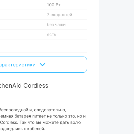
100 Вт
7 скоростей
без чаши
есть
отсутствуют
характеристики
2 шт.
есть
henAid Cordless
отсутствует
беспроводной и, следовательно,
адок:
есть
емная батарея питает не только это, но и
отсутствует
 Cordless. Так что вы можете дать волю
 надоедливых кабелей.
отсутствует