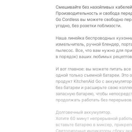
Дисплей:
Смешивайте без назойливых кабелей –
Производительность и свобода перед
Таймер:
Go Cordless вы можете свободно пере
Вращающаяся чаша:
угодно, без розетки поблизости.
Физические характеристики
Наша линейка беспроводных кухонны
измельчитель, ручной блендер, порт
Цвет:
пылесос. Все, что вам нужно для пр
в порядок) ваших любимых рецептов 
Вес:
Материал корпуса:
И вот главное: вы можете питать вс
одной только съемной батареи. Это о
Длина шнура:
продукт KitchenAid Go с аккумулято
без батареи и расширьте свою колл
Характеристики и комплектация тов
запасную батарею, чтобы непосредс
без уведомления.
продолжать работать без перерывов
Долговечный аккумулятор.
Хотите 60 минут непрерывной работы
вставьте батарею в миксер, прикреп
Светодиодные индикаторы сбоку акк