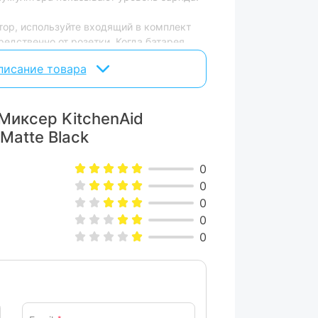
тор, используйте входящий в комплект
редственно от розетки. Когда батарея
 постоянно горят. В общей сложности
писание товара
о-нибудь: от теста для блинов до
Миксер KitchenAid
Matte Black
олютный контроль над всеми вашими
0
я переключения медленного смешивания
0
 сухофрукты или шоколадная стружка, на
0
ла и сахара. Выберите уровень 7 для
0
0
а, функция «плавный старт» постепенно
на ингредиентов не оказалась на стене
еремешивать и смешивать без брызг.
к можно включить турбо.