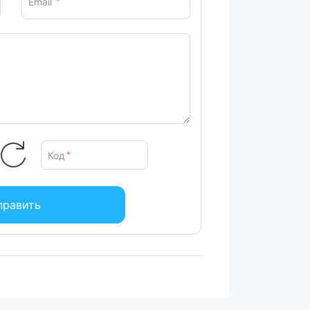
Email
*
ми турбосбивателями из нержавеющей
ста для тортов и даже крутого теста.
ывают даже жесткие ингредиенты.
х умный дизайн не включает в себя
 особенно эффективными и предотвращает
ной машине, поэтому легко мыть.
Код
*
править