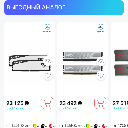
ВЫГОДНЫЙ АНАЛОГ
99
99
Гарантия
Гарантия
23 125 ₴
23 492 ₴
27 51
В наличии
В наличии
В наличи
от
/мес.
от
/мес.
от
1446 ₴
1469 ₴
1720 
16
15
16
16
15
16