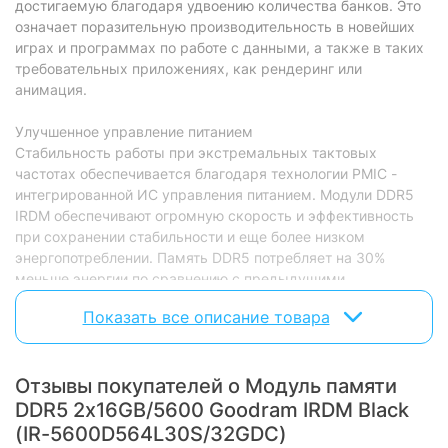
достигаемую благодаря удвоению количества банков. Это
означает поразительную производительность в новейших
играх и программах по работе с данными, а также в таких
требовательных приложениях, как рендеринг или
анимация.
Улучшенное управление питанием
Стабильность работы при экстремальных тактовых
частотах обеспечивается благодаря технологии PMIC -
интегрированной ИС управления питанием. Модули DDR5
IRDM обеспечивают огромную скорость и эффективность
при сохранении стабильности и еще более низком
энергопотреблении. Память DDR5 потребляет на 30%
меньше энергии по сравнению с предыдущими
поколениями.
Показать все описание товара
Простой разгон
Модули памяти IRDM DDR5 оснащены SPD HUB –
Отзывы покупателей о Модуль памяти
микросхемой со встроенным температурным датчиком.
Это позволяет передавать информацию по шине I3C для
DDR5 2x16GB/5600 Goodram IRDM Black
настройки таких параметров, как скорость и задержка.
(IR-5600D564L30S/32GDC)
Для OC-модулей он обеспечивает скачивание профиля