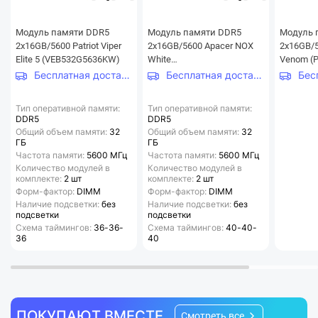
Модуль памяти DDR5
Модуль памяти DDR5
Модуль 
2x16GB/5600 Patriot Viper
2x16GB/5600 Apacer NOX
2x16GB/56
Elite 5 (VEB532G5636KW)
White
Venom (
(AH5U32G56C522MWAA-2)
Бесплатная доставка
Бесплатная доставка
Тип оперативной памяти:
Тип оперативной памяти:
DDR5
DDR5
Общий объем памяти:
32
Общий объем памяти:
32
ГБ
ГБ
Частота памяти:
5600 МГц
Частота памяти:
5600 МГц
Количество модулей в
Количество модулей в
комплекте:
2 шт
комплекте:
2 шт
Форм-фактор:
DIMM
Форм-фактор:
DIMM
Наличие подсветки:
без
Наличие подсветки:
без
подсветки
подсветки
Схема таймингов:
36-36-
Схема таймингов:
40-40-
36
40
ПОКУПАЮТ ВМЕСТЕ
Смотреть все