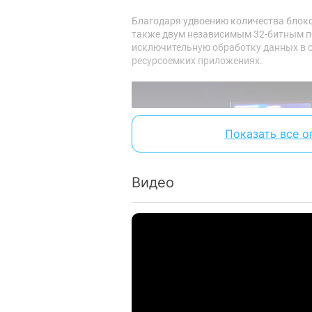
Благодаря удвоению количества блоко
также двум независимым 32-битным п
исключительную обработку данных в с
ресурсоемких приложениях.
Показать все о
Видео
Сертификат Intel X
Улучшенные заранее оптимизированны
разгона, а также возможность сохра
пользователя с помощью программиру