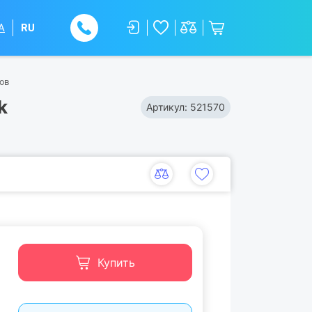
A
RU
ов
k
Артикул:
521570
Купить