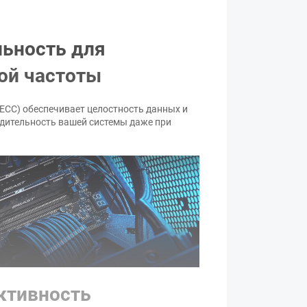
без подсветки
есть
льность для
ой частоты
40-40-40
1.4В
 ECC) обеспечивает целостность данных и
ительность вашей системы даже при
PC5-44800
Kingston Fury Beast
черный
ара могут изменяться производителем
ктивность