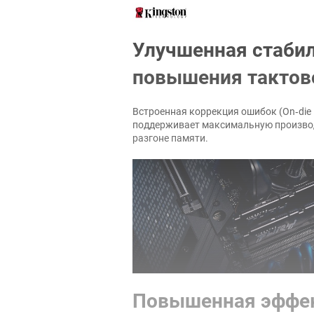
Наличие подсветки:
Поддержка профиля Intel XMP:
Улучшенная стаби
Дополнительно
повышения тактов
Схема таймингов:
Напряжение питания:
Встроенная коррекция ошибок (On‑die
поддерживает максимальную производ
Стандарт памяти:
разгоне памяти.
Линейка памяти:
Физические параметры
Цвет:
Характеристики и комплектация тов
без уведомления.
Повышенная эффе