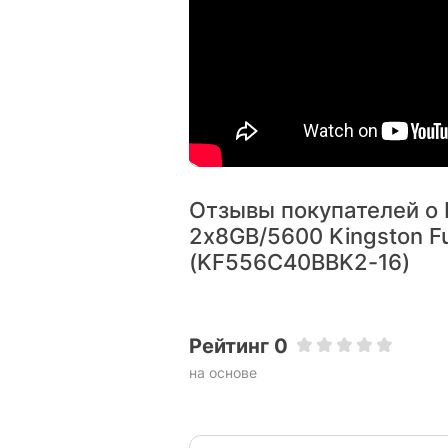
Сертификация AM
Отзывы покупателей о
2x8GB/5600 Kingston Fu
Сертифицированные модули AMD EXPO (Ex
(KF556C40BBK2-16)
включают также профили Intel XMP 3.0
платформой по вашему выбору.
Рейтинг 0
на основе