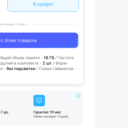
В кредит
яем каждые 30 мин.
 с этим товаром
Общий объем памяти -
16 ГБ
/ Частота
одулей в комплекте -
2 шт
/ Форм-
и -
без подсветки
/ Схема таймингов -
-7 дн.
Гарантия: 99 мес
Обмен и возврат: 14 дней