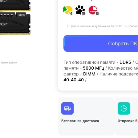
16
15
16
Цена и наличие актуальны на 07.08.26.
Обновл
Собрать ПК
Тип оперативной памяти -
DDR5
/ 
т фотографии
памяти -
5600 МГц
/ Количество м
фактор -
DIMM
/ Наличие подсветк
40-40-40
/
Бесплатная доставка
Отправка 5