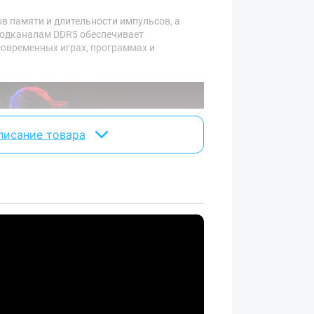
в памяти и длительности импульсов, а
одканалам DDR5 обеспечивает
овременных играх, программах и
писание товара
MP 3.0
е тайминги, скорость и напряжение для
нять новые настраиваемые профили
емого чипа PMIC.