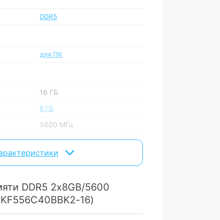
DDR5
для ПК
16 ГБ
8 ГБ
5600 МГц
2 шт
характеристики
DIMM
CL40
мяти DDR5 2x8GB/5600
k (KF556C40BBK2-16)
пассивная (радиатор)