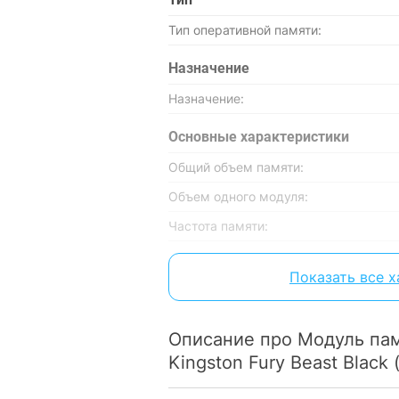
Тип оперативной памяти:
Назначение
Назначение:
Основные характеристики
Общий объем памяти:
Объем одного модуля:
Частота памяти:
Количество модулей в комплекте:
Показать все 
Форм-фактор:
CAS Latency (CL):
Описание про Модуль па
Особенности
Kingston Fury Beast Blac
Система охлаждения: