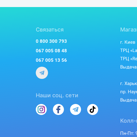
Связаться
Магаз
0 800 300 793
г. Киев
ТРЦ «La
067 005 08 48
ТРЦ «Re
067 005 13 56
Выдача 
г. Харь
пр. Нау
Наши соц. сети
Выдача 
Колл-
Пн-Пт: 9