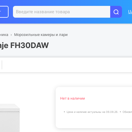
г
U
хника
Морозильные камеры и лари
nje FH30DAW
Нет в наличии
Цена и наличие актуальны на 06.08.26.
Обновл