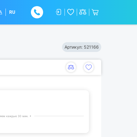
A
RU
Артикул:
521166
яем каждые 30 мин.