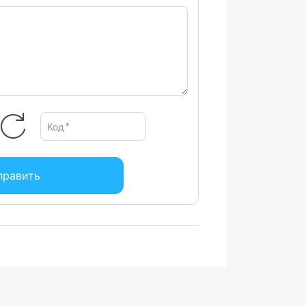
Код
*
править