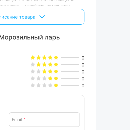
ние дверцы, новейшие компоненты
управление, что снижает потребление
писание товара
 Морозильный ларь
0
0
0
0
0
Email
*