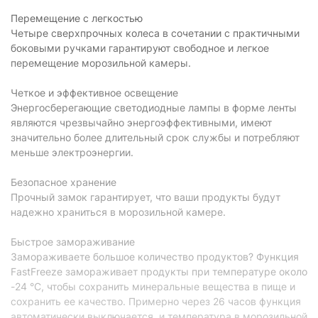
А++
энергопотребления:
Перемещение с легкостью
Четыре сверхпрочных колеса в сочетании с практичными
Энергопотребление:
276 кВт/год
боковыми ручками гарантируют свободное и легкое
перемещение морозильной камеры.
Управление
Тип управления:
электронное
Четкое и эффективное освещение
Энергосберегающие светодиодные лампы в форме ленты
Расположение
внешнее
являются чрезвычайно энергоэффективными, имеют
блока управления:
значительно более длительный срок службы и потребляют
меньше электроэнергии.
Особенности
Быстрая
Безопасное хранение
есть
заморозка:
Прочный замок гарантирует, что ваши продукты будут
надежно храниться в морозильной камере.
Наличие подсветки:
есть
Сигнализация
Быстрое замораживание
есть
открытой двери:
Замораживаете большое количество продуктов? Функция
Наличие дисплея:
с внешним дисплеем
FastFreeze замораживает продукты при температуре около
-24 °C, чтобы сохранить минеральные вещества в пище и
Физические характеристики
сохранить ее качество. Примерно через 26 часов функция
автоматически выключается, и температура в морозильной