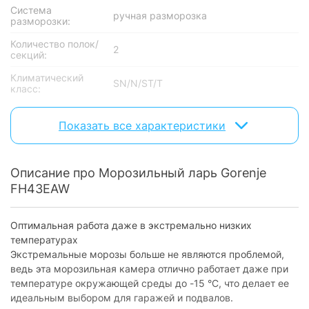
Система
ручная разморозка
разморозки:
Количество полок/
2
секций:
Климатический
SN/N/ST/T
класс:
Хладагент:
R600a
Показать все характеристики
Технические характеристики
Мощность
20 кг/сутки
Описание про Морозильный ларь Gorenje
замораживания:
FH43EAW
Автономное
40 ч
сохранение холода:
Оптимальная работа даже в экстремально низких
Уровень шума:
40 дБ
температурах
Экстремальные морозы больше не являются проблемой,
Тип компрессора:
обычный
ведь эта морозильная камера отлично работает даже при
температуре окружающей среды до -15 °C, что делает ее
Энергоэффективность
идеальным выбором для гаражей и подвалов.
Класс