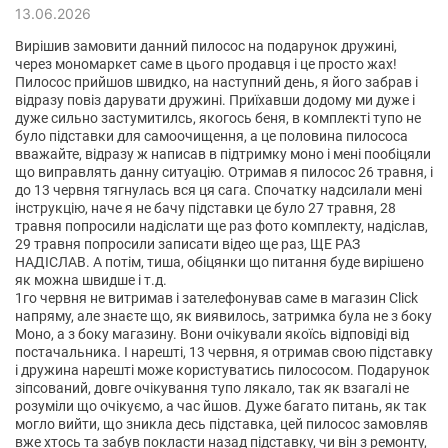
13.06.2026
Система самоочистки
Забудьте о трудоемкой ручной мойке пылесоса после
Вирішив замовити данний пилосос на подарунок дружині,
уборки. Deerma VX20W оснащен режимом самоочистки,
через мономаркет саме в цього продавця і це просто жах!
активируемым одним нажатием кнопки. Просто поставьте
Пилосос прийшов швидко, на наступний день, я його забрав і
пылесос на базу, и он сам очистит себя, пока вы отдыхаете
відразу повіз дарувати дружині. Приїхавши додому ми дуже і
дуже сильно застумитилсь, якогось беня, в комплекті тупо не
или занимаетесь другими делами.
було підставки для самоочищення, а це половина пилососа
вважайте, відразу ж написав в підтримку моно і мені пообіцяли
що виправлять данну ситуацію. Отримав я пилосос 26 травня, і
до 13 червня тягнулась вся ця сага. Спочатку надсилали мені
інструкцію, наче я не бачу підставки це було 27 травня, 28
травня попросили надіслати ще раз фото комплекту, надіслав,
29 травня попросили записати відео ще раз, ЩЕ РАЗ
НАДІСЛАВ. А потім, тиша, обіцянки що питання буде вирішено
як можна швидше і т.д.
1го червня не витримав і зателефонував саме в магазин Click
напряму, але знаєте що, як виявилось, затримка була не з боку
Моно, а з боку магазину. Вони очікували якоїсь відповіді від
постачальника. І нарешті, 13 червня, я отримав свою підставку
і дружина нарешті може користуватись пилососом. Подарунок
зіпсований, довге очікування тупо лякало, так як взагалі не
розуміли що очікуємо, а час йшов. Дуже багато питань, як так
могло вийти, що зникла десь підставка, цей пилосос замовляв
вже хтось та забув покласти назад підставку, чи він з ремонту,