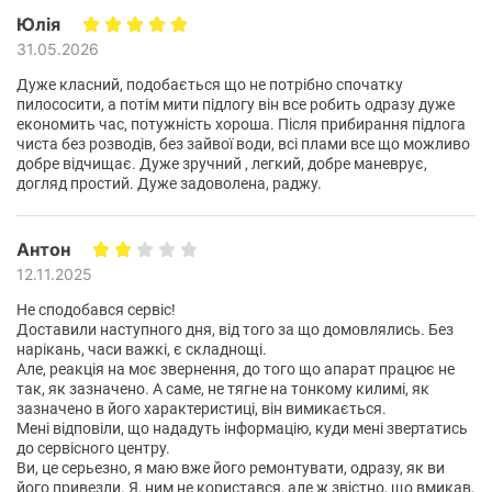
Юлія
31.05.2026
Дуже класний, подобається що не потрібно спочатку
пилососити, а потім мити підлогу він все робить одразу дуже
економить час, потужність хороша. Після прибирання підлога
чиста без розводів, без зайвої води, всі плами все що можливо
добре відчищає. Дуже зручний , легкий, добре маневрує,
догляд простий. Дуже задоволена, раджу.
Антон
12.11.2025
Не сподобався сервіс!
Доставили наступного дня, від того за що домовлялись. Без
нарікань, часи важкі, є складнощі.
Але, реакція на моє звернення, до того що апарат працює не
так, як зазначено. А саме, не тягне на тонкому килимі, як
зазначено в його характеристиці, він вимикається.
Мені відповіли, що нададуть інформацію, куди мені звертатись
до сервісного центру.
Ви, це серьезно, я маю вже його ремонтувати, одразу, як ви
його привезли. Я, ним не користався, але ж звістно, що вмикав,