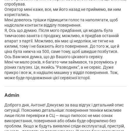
спробував.
Оператор мені каже, все, ми його назад не приймемо, ви ним
користались.
Мені довелось трішки підвищити голос та наполягати, щоб
надіслали контакти відділу повернення.
Я, Ось що думаю. Після мого придбання, ця модель була
тимчасово занята с продажу, можливо, я придбав останній
апарат з партії. Можливо, він має ці недоліки, не тягне на
килимі, тому і не бажають його повернення. До того ж, ще й
ціна була нижча на 500, саме тому, щоб швидше позбутися.
Ось Вам моя думка, що до Вашого цікавого сервісу.
Мені чи мало років, я багато чим займався, та розуміюсь у
різних галузях. Це, якийсь "Разводняк", а не сервіс. Дуже
прикро і все ж, я надішлю машину у відділ повернення. Тож,
може буде продовження цієї сервісної історії.
Admin
Доброго дня, Антоне! Дякуємо за ваш відгук і детальний опис
ситуації. Пояснимо детальніше: повернення техніки можливе
лише після перевірки в СЦ — якщо пилосос не має ознак
використання, повернення або обмін буде оформлено без
проблем. Якщо ж будуть виявлені сліди експлуатації, пристрій,