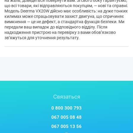
на жаль, доведеться повернути вам. Зі свого боку гарантуємо,
що всі товари, які відправляються покупцям, — нові та справні.
Модель Deerma VX20W дійсно має особливість: на дуже тонких
килимах може спрацьовувати захист двигуна, що спричиняє
вимкнення — це не дефект, а стандартна функція безпеки. Ми
передали ваш випадок до відповідного відділу. Після
надходження пристрою на перевірку з вами обов’язково
зв’яжуться для уточнення результату.
Связаться
0 800 300 793
067 005 08 48
067 005 13 56