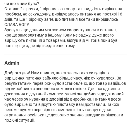
чи що з ним було?
Ставлю 2 зірочки, 1 зірочка за товар та швидкість вирішення
проблем, на секундочку, вирішувалось питання на протязі 16
днів, та ще 1 зірочку за те, що питання все таки вирішилось,
СЛАВА БОГУ.
Зрозумів що данним магазином скористувався в останнє,
краще замовлятиму в іншому і Вам не раджу, дуже довго
вирішують питання з товарами, відгук від Антона який був
раніше, ще одне підтвердження тому.
Admin
Доброго дня! Нам прикро, що сталась така ситуація та
вирішення питання зайняло більше часу, ніж очікувалося. За
результатами перевірки було встановлено, що товар надійшов
від виробника з неповною комплектацією. Для погодження
досилання відсутньої комплектуючої знадобився додатковий
час через очікування відповіді від виробника. Питання все ж
було вирішено та відсутню підставку вам доставили. Також
рекомендуємо перевіряти комплектність товару під час
отримання, оскільки це дозволяє значно швидше вирішувати
подібні ситуації.